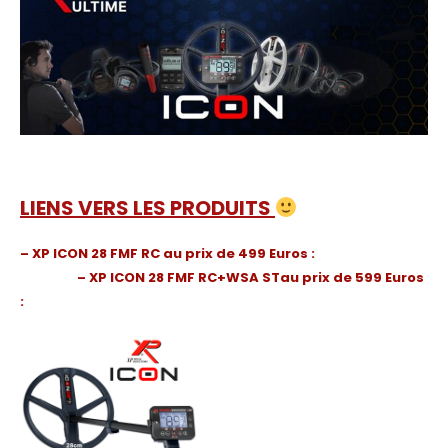
LIENS VERS LES PRODUITS
S
– XP ICON 28 FMF RC au prix de 499 Euros :
– XP ICON 28 FMF RC+WSA STau prix de 599 Euros
: