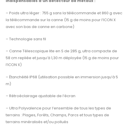
indispensables d’un détecteur de métaux :
– Poids ultra léger : 755 g sans la télécommande et 860 g avec
la télécommande sur la canne (15 g de moins pour l’ICON X
avec son bas de canne en carbone)
– Technologie sans fil
– Canne Télescopique lite en S de 285 g, ultra compacte de
58 cm repliée et jusqu’à 1,30 m déployée (15 g de moins pour
l’ICON X)
– Étanchéité IP68 (utilisation possible en immersion jusqu’à 5
m)
– Rétroéclairage ajustable de l’écran
– Ultra Polyvalence pour l’ensemble de tous les types de
terrains : Plages, Forêts, Champs, Parcs et tous types de
terrains minéralisés et/ou pollués