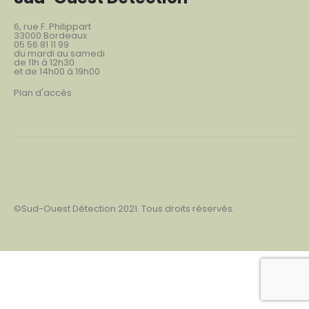
6, rue F. Philippart
33000 Bordeaux
05 56 81 11 99
du mardi au samedi
de 11h à 12h30
et de 14h00 à 19h00
Plan d'accès
©Sud-Ouest Détection 2021. Tous droits réservés.