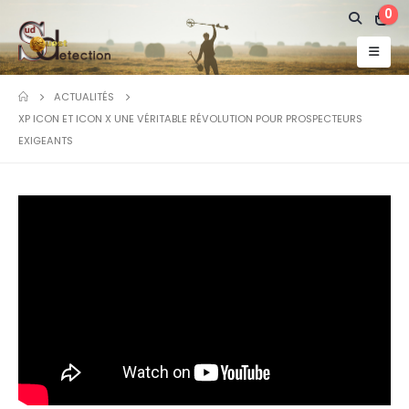
0
ACTUALITÉS
XP ICON ET ICON X UNE VÉRITABLE RÉVOLUTION POUR PROSPECTEURS
EXIGEANTS