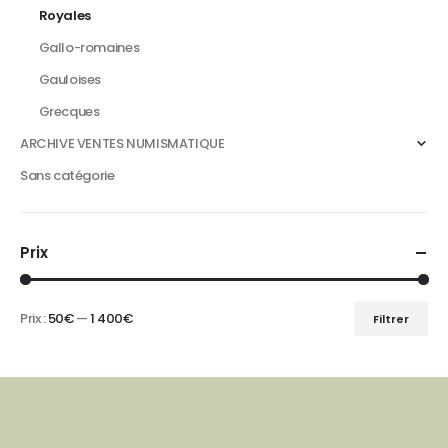
Royales
Gallo-romaines
Gauloises
Grecques
ARCHIVE VENTES NUMISMATIQUE
Sans catégorie
Prix
Prix :
50€
—
1 400€
Filtrer
Prix
Prix
min
max