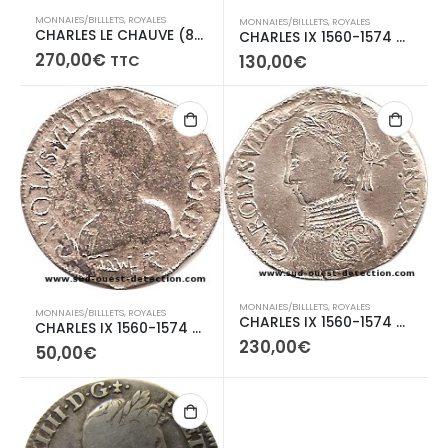
MONNAIES/BILLLETS
,
ROYALES
MONNAIES/BILLLETS
,
ROYALES
CHARLES LE CHAUVE (840-877 ) Obole de Melle
CHARLES IX 1560-1574 Teston, 2ème type
270,00
€
130,00
€
TTC
MONNAIES/BILLLETS
,
ROYALES
MONNAIES/BILLLETS
,
ROYALES
CHARLES IX 1560-1574 Teston, 2ème type
CHARLES IX 1560-1574 Teston, 2ème type
230,00
€
50,00
€