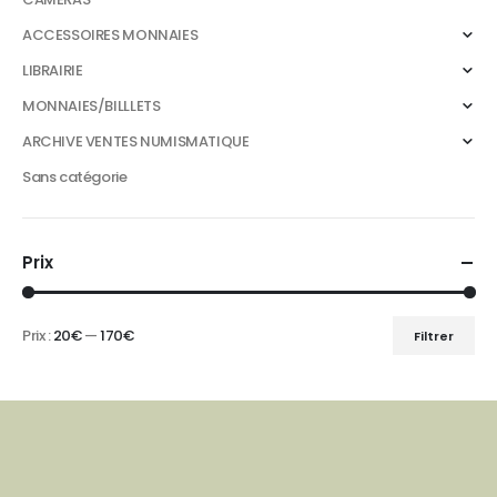
ACCESSOIRES MONNAIES
LIBRAIRIE
MONNAIES/BILLLETS
ARCHIVE VENTES NUMISMATIQUE
Sans catégorie
Prix
Prix :
20€
—
170€
Filtrer
Prix
Prix
min
max