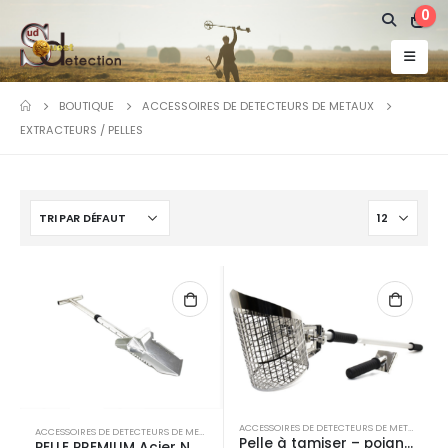
0
BOUTIQUE
ACCESSOIRES DE DETECTEURS DE METAUX
EXTRACTEURS / PELLES
ACCESSOIRES DE DETECTEURS DE METAUX
,
EXT
ACCESSOIRES DE DETECTEURS DE METAUX
,
EXTRACTEURS / PELLES
Pelle à tamiser – poignée – manche amovible NOKTA MAKRO
PELLE PREMIUM Acier NOKTA MAKRO