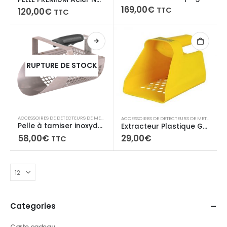
169,00
€
TTC
120,00
€
TTC
RUPTURE DE STOCK
ACCESSOIRES DE DETECTEURS DE METAUX
,
EXTRACTEURS / PELLES
ACCESSOIRES DE DETECTEURS DE METAUX
,
EXT
Pelle à tamiser inoxydable Garrett
Extracteur Plastique GARRETT
58,00
€
29,00
€
TTC
Categories
Carte cadeau