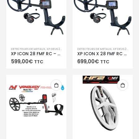
DETECTEURS DE METAUX
,
XP DEUS 2 / ICON / ICON X /ORX
DETECTEURS DE METAUX
,
XP DEUS 2 / ICON / ICON X /ORX
XP ICON 28 FMF RC – Télécommande + disque 28 cm + Casque sans fil WSA ST
XP ICON X 28 FMF RC – Télécommande + disque 28 cm + Casque sans fil WSA ST
599,00
€
699,00
€
TTC
TTC