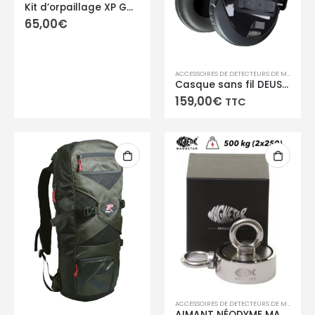
Kit d’orpaillage XP GOLD PAN Premium
65,00
€
ACCESSOIRES DE DETECTEURS DE METAUX
,
A
Casque sans fil DEUS 2 WSA 2 XL
159,00
€
TTC
ACCESSOIRES DE DETECTEURS DE METAUX
,
P
AIMANT NÉODYME MAGNETAR BULLDOG 500 KG (2×250)