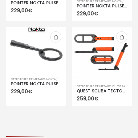
DETECTEURS DE METAUX
,
NOKTA / MAKRO
POINTER NOKTA PULSE DIVE 2 en 1 NOIR
POINTER NOKTA PULSE DIVE SCUBA DETECTOR Sonde 20 cms JAUNE (sans pointer)
229,00
€
229,00
€
DETECTEURS DE METAUX
,
NOKTA / MAKRO
POINTER NOKTA PULSE DIVE SCUBA DETECTOR Sonde 20 cms NOIR (sans pointer)
DETECTEURS DE METAUX
,
QUEST PAR DETEKNIX.INC
229,00
€
QUEST SCUBA TECTOR PRO
259,00
€