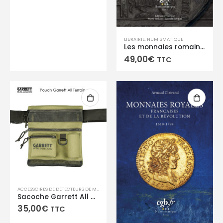
LIBRAIRIE
,
NUMISMATIQUE
Les monnaies romaines, par Marie Brillant et Laurent Schmitt, édition 2026
49,00
€
TTC
ACCESSOIRES DE DETECTEURS DE METAUX
,
ACCESSOIRES GARRETT
Sacoche Garrett All Terrain Dig Pouch
35,00
€
TTC