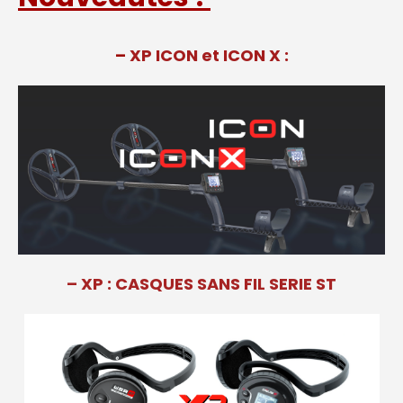
–
XP ICON et ICON X :
– XP : CASQUES SANS FIL SERIE ST