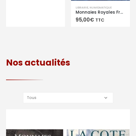
LIBRAIRIE
,
NUMISMATIQUE
Monnaies Royales Françaises et de la Révolution 1610-1794 par Arnaud Clairand -Ed. Chevau-Légers-
95,00
€
TTC
Nos actualités