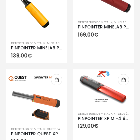
DETECTEURS DE METAUX
,
MINELAB
PINPOINTER MINELAB PRO-FIND 40
169,00
€
DETECTEURS DE METAUX
,
MINELAB
PINPOINTER MINELAB PRO-FIND 35
139,00
€
DETECTEURS DE METAUX
,
XP DEUS 2 / ICON / ICON X /ORX
PINPOINTER XP MI-4 étanche SANS Wifi DEUS
129,00
€
DETECTEURS DE METAUX
,
QUEST PAR DETEKNIX.INC
PINPOINTER QUEST XPOINTER MAX