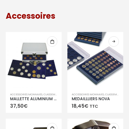
Accessoires
Ce
ACCESSOIRES MONNAIES
,
CLASSEMENT POUR MONNAIES, BILLETS
ACCESSOIRES MONNAIES
,
CLASSEMENT POUR MONNAIES, BILLETS
produit
MALLETTE ALUMINIUM 6 PLATEAUX
MEDAILLLIERS NOVA
37,50
€
18,45
€
a
TTC
plusieurs
variations.
Les