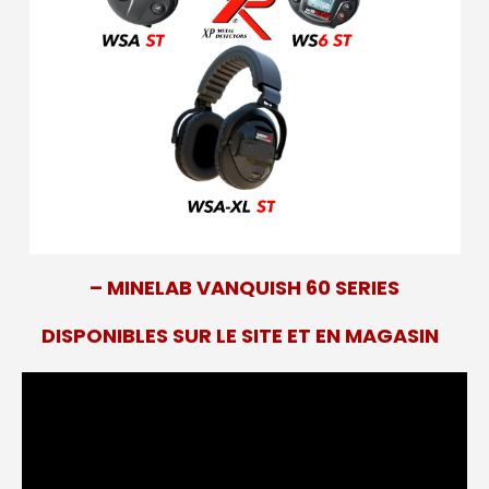
– MINELAB VANQUISH 60 SERIES
DISPONIBLES SUR LE SITE ET EN MAGASIN