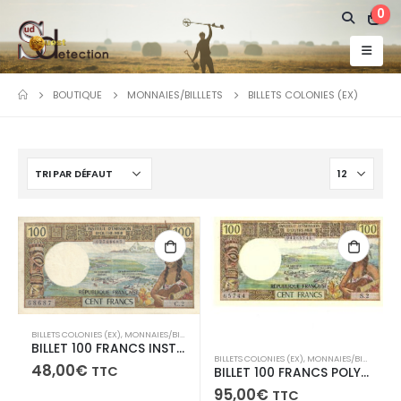
0
BOUTIQUE
MONNAIES/BILLLETS
BILLETS COLONIES (EX)
BILLETS COLONIES (EX)
,
MONNAIES/BILLLETS
BILLET 100 FRANCS INSTITUT D’EMISSION D’OUTRE -MER Type 1971 NOUVELLE-CALÉDONIE – NOUMEA-
BILLETS COLONIES (EX)
,
MONNAIES/BILLLETS
48,00
€
TTC
BILLET 100 FRANCS POLYNESIE FRANCAISE Type 1973 TAHITI – PAPEETE – S2-04265744-
95,00
€
TTC