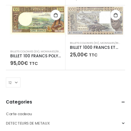
BILLETS COLONIES (EX)
,
MONNAIES/BILLLETS
BILLET 1000 FRANCS ETATS AFRIQUE DE L’OUEST 1981 A -COTE D’IVOIRE-
BILLETS COLONIES (EX)
,
MONNAIES/BILLLETS
25,00
€
TTC
BILLET 100 FRANCS POLYNESIE FRANCAISE Type 1973 TAHITI – PAPEETE – S2-04265745-
95,00
€
TTC
Categories
Carte cadeau
DETECTEURS DE METAUX