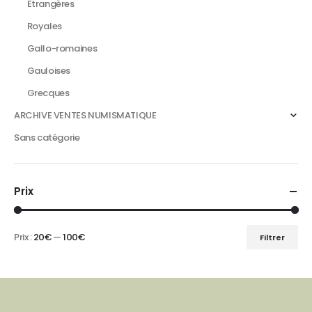
Etrangères
Royales
Gallo-romaines
Gauloises
Grecques
ARCHIVE VENTES NUMISMATIQUE
Sans catégorie
Prix
Prix :
20€
—
100€
Filtrer
Prix
Prix
min
max