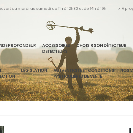
 ouvert du mardi au samedi de 11h à 12h30 et de 14h à 19h
A pro
ANDE PROFONDEUR
ACCESSOIRES
CHOISIR SON DÉTECTEUR
DETECTEURS
M
LÉGISLATION
AUTHENTICITÉ ET CONDITIONS
NOS V
TECTION
PARTICULIÈRES DE VENTE