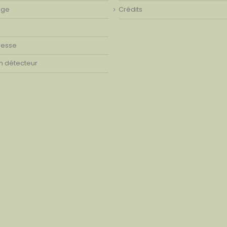
age
Crédits
resse
on détecteur