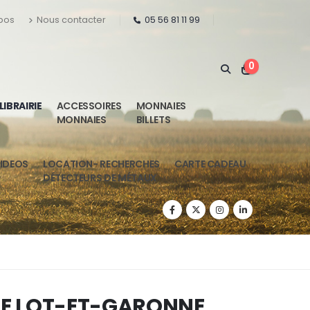
pos
Nous contacter
05 56 81 11 99
0
LIBRAIRIE
ACCESSOIRES
MONNAIES
MONNAIES
BILLETS
IDEOS
LOCATION- RECHERCHES
CARTE CADEAU
DÉTECTEURS DE MÉTAUX
LE LOT-ET-GARONNE