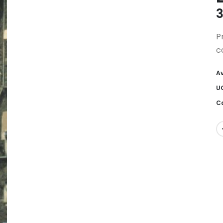
3
P
c
Av
U
Ca