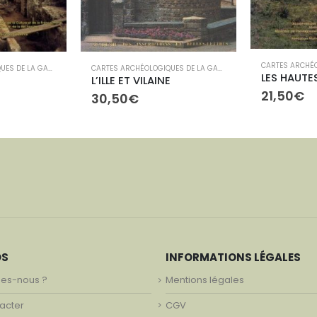
CARTES ARCHÉOLOGIQUES DE LA GAULE
,
LIBRAIRIE
CARTES ARCHÉOLOGIQUES DE LA GAULE
,
LIBRAIRIE
LES HAUTE
L’ILLE ET VILAINE
21,50
€
30,50
€
OS
INFORMATIONS LÉGALES
es-nous ?
Mentions légales
acter
CGV