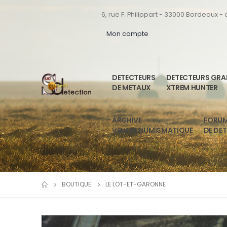
6, rue F. Philippart - 33000 Bordeaux -
Mon compte
DETECTEURS
DETECTEURS GR
DE METAUX
XTREM HUNTER
ARCHIVE
FORU
VENTES NUMISMATIQUE
DE DE
BOUTIQUE
LE LOT-ET-GARONNE