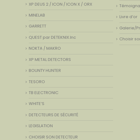
XP DEUS 2 / ICON / ICON X / ORX
Témoign
MINELAB
Livre d’or
GARRETT
Galerie/P
QUEST par DETEKNIX.Inc
Choisir s
NOKTA / MAKRO
XP METAL DETECTORS
BOUNTY HUNTER
TESORO
TB ELECTRONIC
WHITE’S
DETECTEURS DE SÉCURITÉ
LEGISLATION
CHOISIR SON DETECTEUR