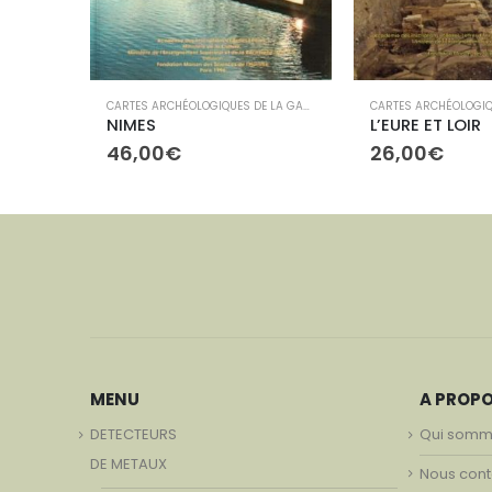
CARTES ARCHÉOLOGIQUES DE LA GAULE
,
LIBRAIRIE
CARTES ARCHÉOLOGIQUES DE LA GAULE
,
LIBRAIRIE
NIMES
L’EURE ET LOIR
46,00
€
26,00
€
MENU
A PROP
DETECTEURS
Qui somm
DE METAUX
Nous cont