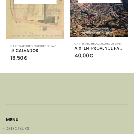
CARTES ARCHÉOLOGIQUES DE LA GAULE
,
LIBR
,
LIBRAIRIE
CARTES ARCHÉOLOGIQUES DE LA GAULE
,
LIBRAIRIE
AIX-EN-PROVENCE PAYS D’AIX VAL DE DURANCE
LE CALVADOS
40,00
€
18,50
€
MENU
DETECTEURS