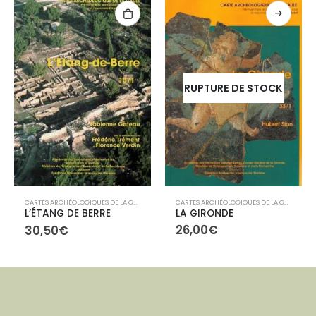
RUPTURE DE STOCK
,
LIBRAIRIE
CARTES ARCHÉOLOGIQUES DE LA GAULE
,
LIBR
CARTES ARCHÉOLOGIQUES DE LA GAULE
,
LIBRAIRIE
LA GIRONDE
L’ÉTANG DE BERRE
26,00
€
30,50
€