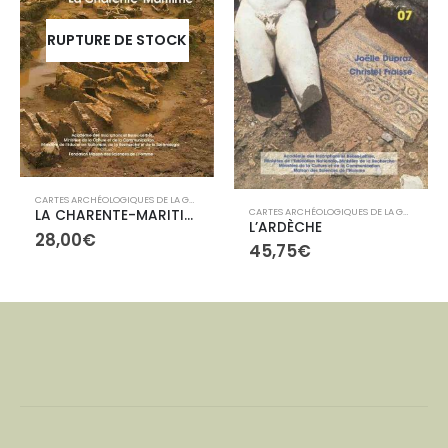
RUPTURE DE STOCK
CARTES ARCHÉOLOGIQUES DE LA GAULE
,
LIBRAIRIE
,
LIBRAIRIE
CARTES ARCHÉOLOGIQUES DE LA GAULE
,
LIBR
LA CHARENTE-MARITIME
L’ARDÈCHE
28,00
€
45,75
€