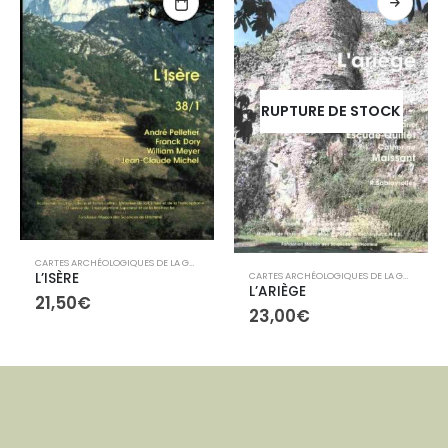
RUPTURE DE STOCK
CARTES ARCHÉOLOGIQUES DE LA GAULE
,
LIBRAIRIE
,
LIBRAIRIE
CARTES ARCHÉOLOGIQUES DE LA GAULE
,
LIBR
L’ISÈRE
L’ARIÈGE
21,50
€
23,00
€