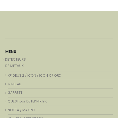
MENU
DETECTEURS
DE METAUX
XP DEUS 2 / ICON / ICON X / ORX
MINELAB
GARRETT
QUEST par DETEKNIX.Inc
NOKTA / MAKRO