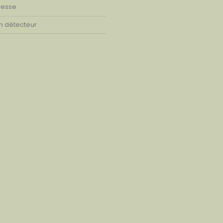
resse
on détecteur