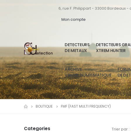
6, rue F. Philippart - 33000 Bordeaux -
Mon compte
DETECTEURS
DETECTEURS GR
DE METAUX
XTREM HUNTER
ARCHIVE
FORU
VENTES NUMISMATIQUE
DE DE
BOUTIQUE
FMF (FAST MULTI FREQUENCY)
Categories
Trier par :