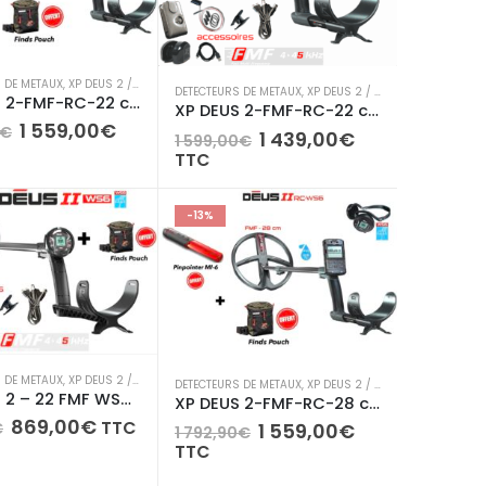
N X /ORX
,
XP DEUS 2 / ICON / ICON X /ORX
 DE METAUX
,
XP DEUS 2 / ICON / ICON X /ORX
DETECTEURS DE METAUX
,
XP DEUS 2 / ICON / ICON X /ORX
XP DEUS 2-FMF-RC-22 cm-WS6
XP DEUS 2-FMF-RC-22 cm-WS6
Le
Le
1 559,00
€
€
Le
Le
1 439,00
€
1 599,00
€
prix
prix
prix
prix
TTC
initial
actuel
initial
actuel
était :
est :
était :
est :
1
1
1
1
-13%
792,90€.
559,00€.
599,00€.
439,00€.
 DE METAUX
,
XP DEUS 2 / ICON / ICON X /ORX
DETECTEURS DE METAUX
,
XP DEUS 2 / ICON / ICON X /ORX
XP DEUS 2 – 22 FMF WS6 Master
XP DEUS 2-FMF-RC-28 cm-WS6
Le
Le
869,00
€
TTC
Le
Le
€
1 559,00
€
1 792,90
€
prix
prix
prix
prix
TTC
initial
actuel
initial
actuel
était :
est :