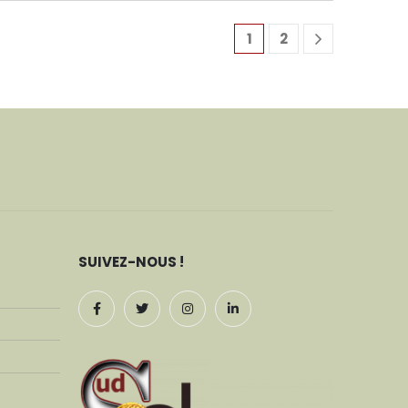
était :
est :
923,90€.
869,00€.
1
1
792,90€.
559,00€.
1
2
SUIVEZ-NOUS !