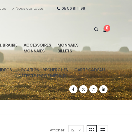
pos
Nous contacter
05 56 81 11 99
0
LIBRAIRIE
ACCESSOIRES
MONNAIES
MONNAIES
BILLETS
IDEOS
LOCATION- RECHERCHES
CARTE CADEAU
DÉTECTEURS DE MÉTAUX
Afficher: