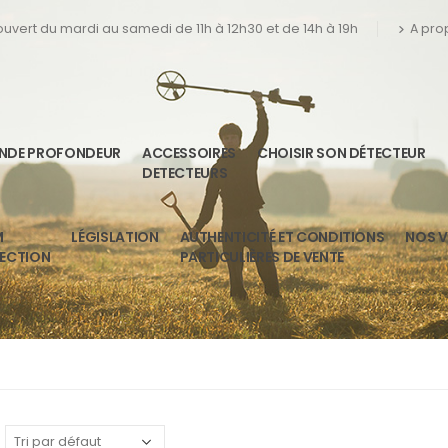
 ouvert du mardi au samedi de 11h à 12h30 et de 14h à 19h
A pro
ANDE PROFONDEUR
ACCESSOIRES
CHOISIR SON DÉTECTEUR
DETECTEURS
M
LÉGISLATION
AUTHENTICITÉ ET CONDITIONS
NOS V
TECTION
PARTICULIÈRES DE VENTE