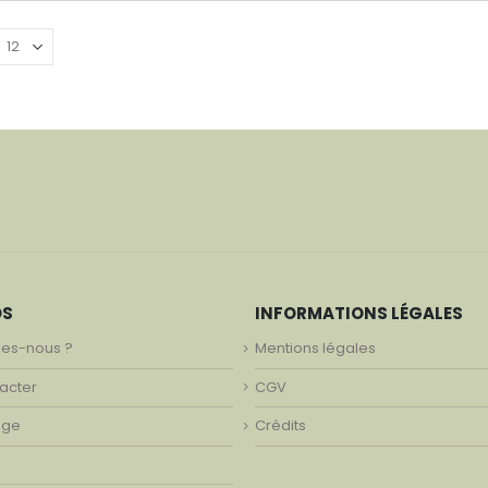
était :
est :
était :
est :
1
1
1
1
382,90€.
229,00€.
299,00€.
169,00€.
OS
INFORMATIONS LÉGALES
es-nous ?
Mentions légales
acter
CGV
age
Crédits