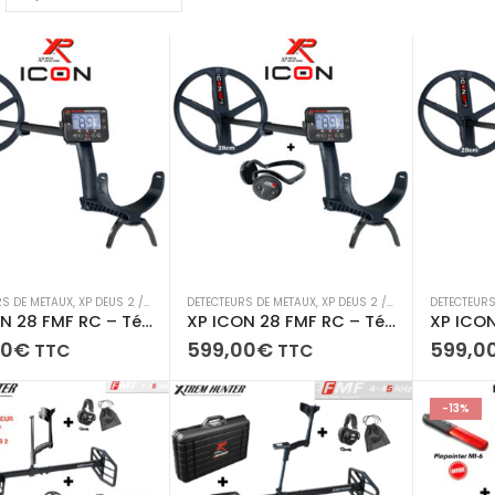
RS DE METAUX
,
XP DEUS 2 / ICON / ICON X /ORX
DETECTEURS DE METAUX
,
XP DEUS 2 / ICON / ICON X /ORX
DETECTEURS
XP ICON 28 FMF RC – Télécommande + disque 28 cm
XP ICON 28 FMF RC – Télécommande + disque 28 cm + Casque sans fil WSA ST
00
€
599,00
€
599,0
TTC
TTC
-13%