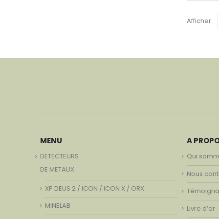
Afficher:
MENU
A PROP
DETECTEURS
Qui somm
DE METAUX
Nous cont
XP DEUS 2 / ICON / ICON X / ORX
Témoign
MINELAB
Livre d’or