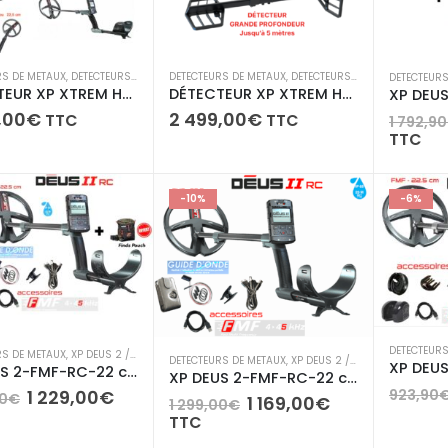
RS DE METAUX
,
DETECTEURS GRANDE PROFONDEUR XTREM HUNTER
DETECTEURS DE METAUX
,
DETECTEURS GRANDE PROFONDEUR XTREM HUNTER
,
XP DEUS 2 / ICON / ICO
DETECTEURS
DÉTECTEUR XP XTREM HUNTER – GRANDE PROFONDEUR- Antenne + DEUS2 RC Disque au choix + WSA2XL
DÉTECTEUR XP XTREM HUNTER – GRANDE PROFONDEUR- Antenne + Télécommande DEUS2 + WSA2XL
,00
€
2 499,00
€
TTC
TTC
1 792,90
TTC
-10%
-6%
DETECTEURS
RS DE METAUX
,
XP DEUS 2 / ICON / ICON X /ORX
DETECTEURS DE METAUX
,
XP DEUS 2 / ICON / ICON X /ORX
XP DEUS 2-FMF-RC-22 cm (version sans casque)
XP DEUS 2-FMF-RC-22 cm (version sans casque)
Le
Le
1 229,00
€
923,90
90
€
Le
Le
1 169,00
€
1 299,00
€
prix
prix
prix
prix
TTC
initial
actuel
initial
actuel