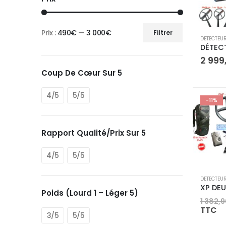
Prix :
490€
—
3 000€
Filtrer
Ce
Prix
Prix
DETECTEU
produit
min
max
2 999
a
Coup De Cœur Sur 5
plusieurs
variations.
4/5
5/5
Les
-11%
options
peuvent
Rapport Qualité/prix Sur 5
être
choisies
4/5
5/5
sur
la
DETECTEU
page
Poids (Lourd 1 – Léger 5)
1 382,
du
TTC
3/5
5/5
produit