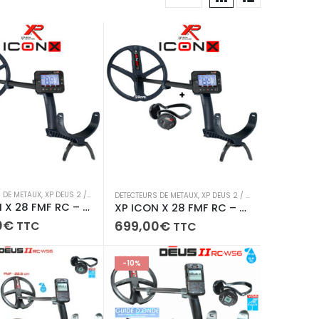
 DE METAUX
,
XP DEUS 2 / ICON / ICON X /ORX
DETECTEURS DE METAUX
,
XP DEUS 2 / ICON / ICON X /ORX
XP ICON X 28 FMF RC – Télécommande + disque 28 cm
XP ICON X 28 FMF RC – Télécommande + disque 28 cm + Casque sans fil WSA ST
0
€
699,00
€
TTC
TTC
-10%