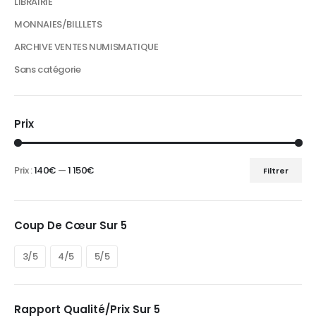
LIBRAIRIE
MONNAIES/BILLLETS
ARCHIVE VENTES NUMISMATIQUE
Sans catégorie
Prix
Prix :
140€
—
1 150€
Filtrer
Prix
Prix
min
max
Coup De Cœur Sur 5
3/5
4/5
5/5
Rapport Qualité/prix Sur 5