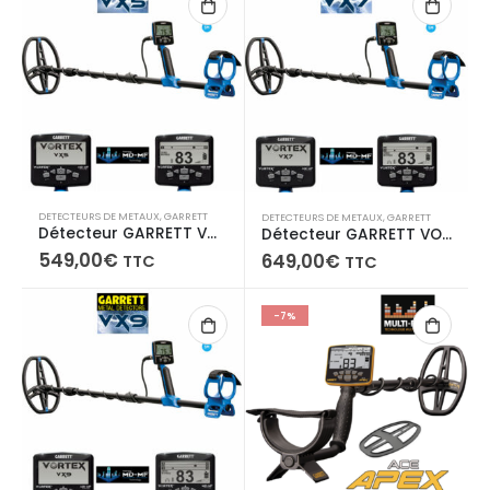
439,00€.
399,00€.
539,00€.
499,00€
DETECTEURS DE METAUX
,
GARRETT
DETECTEURS DE METAUX
,
GARRETT
Détecteur GARRETT VORTEX VX5
Détecteur GARRETT VORTEX VX7
549,00
€
649,00
€
TTC
TTC
-7%