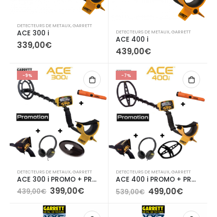
DETECTEURS DE METAUX
,
GARRETT
ACE 300 i
DETECTEURS DE METAUX
,
GARRETT
ACE 400 i
339,00
€
439,00
€
-9%
-7%
DETECTEURS DE METAUX
,
GARRETT
DETECTEURS DE METAUX
,
GARRETT
ACE 300 i PROMO + PRO POINTER AT
ACE 400 i PROMO + PRO POINTER AT
Le
Le
Le
Le
399,00
€
499,00
€
439,00
€
539,00
€
prix
prix
prix
prix
initial
actuel
initial
actuel
était :
est :
était :
est :