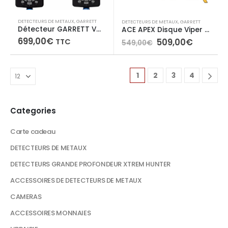
DETECTEURS DE METAUX
,
GARRETT
DETECTEURS DE METAUX
,
GARRETT
Détecteur GARRETT VORTEX VX9
ACE APEX Disque Viper 15 x 28 cm
699,00
€
Le
Le
509,00
€
TTC
549,00
€
prix
prix
initial
actuel
était :
est :
549,00€.
509,00€
1
2
3
4
Categories
Carte cadeau
DETECTEURS DE METAUX
DETECTEURS GRANDE PROFONDEUR XTREM HUNTER
ACCESSOIRES DE DETECTEURS DE METAUX
CAMERAS
ACCESSOIRES MONNAIES