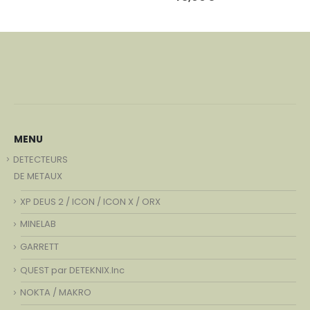
MENU
DETECTEURS
DE METAUX
XP DEUS 2 / ICON / ICON X / ORX
MINELAB
GARRETT
QUEST par DETEKNIX.Inc
NOKTA / MAKRO