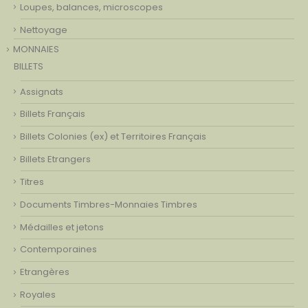
Loupes, balances, microscopes
Nettoyage
MONNAIES
BILLETS
Assignats
Billets Français
Billets Colonies (ex) et Territoires Français
Billets Etrangers
Titres
Documents Timbres-Monnaies Timbres
Médailles et jetons
Contemporaines
Etrangères
Royales