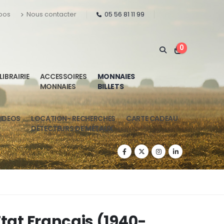
pos
Nous contacter
05 56 81 11 99
0
LIBRAIRIE
ACCESSOIRES
MONNAIES
MONNAIES
BILLETS
IDEOS
LOCATION- RECHERCHES
CARTE CADEAU
DÉTECTEURS DE MÉTAUX
Etat Français (1940-