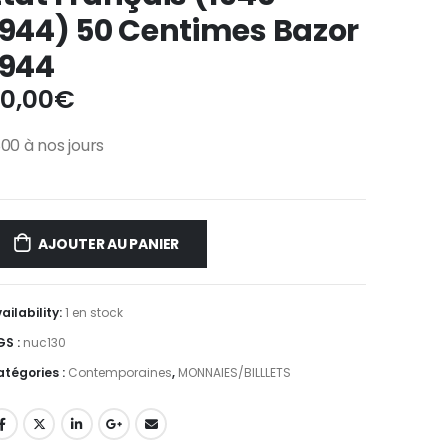
1944) 50 Centimes Bazor
1944
0,00
€
800 à nos jours
AJOUTER AU PANIER
ailability:
1 en stock
GS :
nuc130
tégories :
Contemporaines
,
MONNAIES/BILLLETS