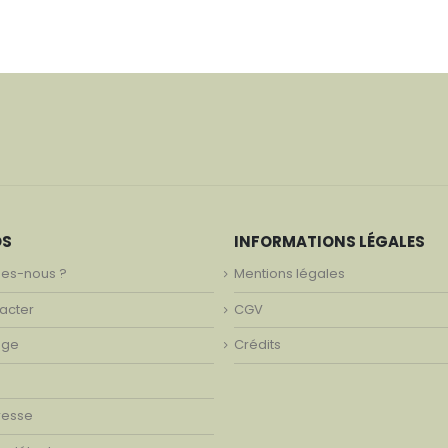
OS
INFORMATIONS LÉGALES
es-nous ?
Mentions légales
acter
CGV
age
Crédits
resse