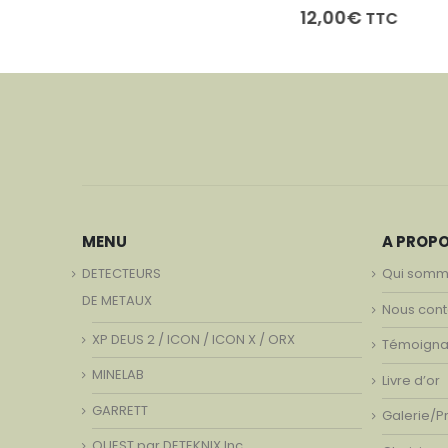
12,00
€
TTC
MENU
A PROP
DETECTEURS
Qui somm
DE METAUX
Nous cont
XP DEUS 2 / ICON / ICON X / ORX
Témoign
MINELAB
Livre d’or
GARRETT
Galerie/P
QUEST par DETEKNIX.Inc