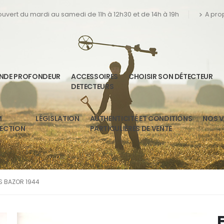
 ouvert du mardi au samedi de 11h à 12h30 et de 14h à 19h
A pro
ANDE PROFONDEUR
ACCESSOIRES
CHOISIR SON DÉTECTEUR
DETECTEURS
M
LÉGISLATION
AUTHENTICITÉ ET CONDITIONS
NOS V
TECTION
PARTICULIÈRES DE VENTE
S BAZOR 1944