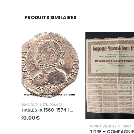
PRODUITS SIMILAIRES
BILLETS FRANÇAIS
,
MON
130,00
€
TTC
S
CHARLES IX 1560-1574 Teston, 2ème type
MONNAIES/BILLLETS
,
TITRES
TITRE – COMPAGNIE MINIERE du CONGO FRANCAIS