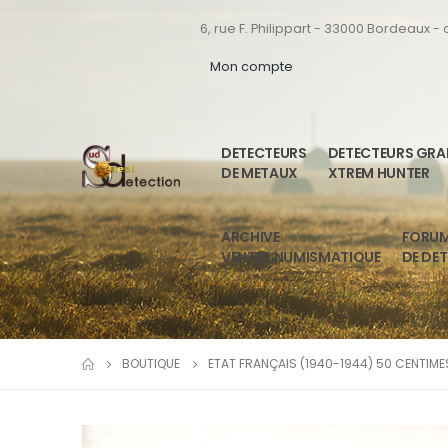
6, rue F. Philippart - 33000 Bordeaux -
Mon compte
DETECTEURS
DETECTEURS GR
DE METAUX
XTREM HUNTER
ARCHIVE
FORU
VENTES NUMISMATIQUE
DE DE
BOUTIQUE
ETAT FRANÇAIS (1940-1944) 50 CENTIME