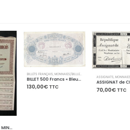
NAIES/BILLLETS
ASSIGNATS
,
MONNAIES/BILLLETS
BILLET 500 Francs « Bleu et Rose » type 1888 modifié 25/05/1939
ASSIGNAT de CENT VINGT CINQ LIVRES – 7 Vendémiaire de l’An 2
70,00
€
TTC
CONTEMPORAIN
85,00
€