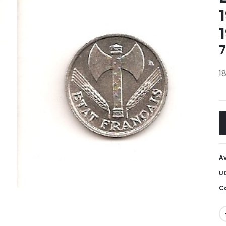
7
1
Av
U
Ca