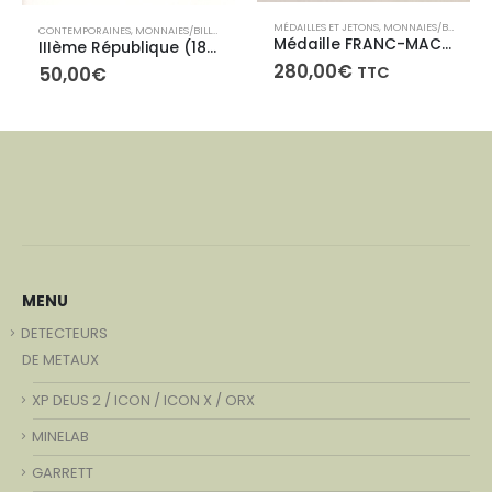
MÉDAILLES ET JETONS
,
MONNAIES/BILLLETS
CONTEMPORAINES
,
MONNAIES/BILLLETS
Médaille FRANC-MACONNERIE ROUEN -LES ARTS REUNIS –
IIIème République (1871-1940) 1 Franc Chambre de Commerce 1924
280,00
€
TTC
50,00
€
MENU
DETECTEURS
DE METAUX
XP DEUS 2 / ICON / ICON X / ORX
MINELAB
GARRETT