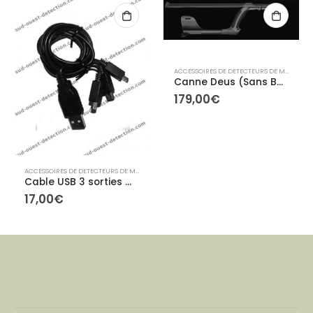
ACCESSOIRES DE DETECTEURS DE METAUX
,
A
Canne Deus (Sans Bas de Canne)
179,00
€
,
ACCESSOIRES XP
ACCESSOIRES DE DETECTEURS DE METAUX
,
ACCESSOIRES XP
Cable USB 3 sorties mini B pour charge DEUS
17,00
€