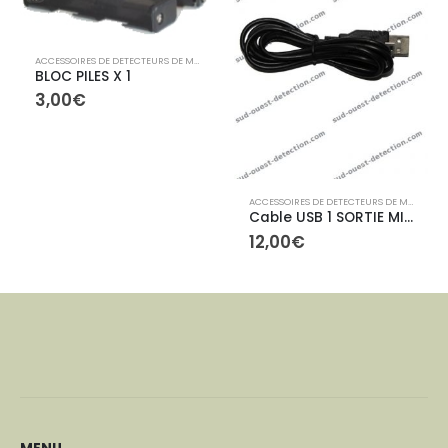
ACCESSOIRES DE DETECTEURS DE METAUX
,
ACCESSOIRES XP
BLOC PILES X 1
3,00
€
,
ACCESSOIRES XP
ACCESSOIRES DE DETECTEURS DE METAUX
,
A
Cable USB 1 SORTIE MINI B pour mise …
12,00
€