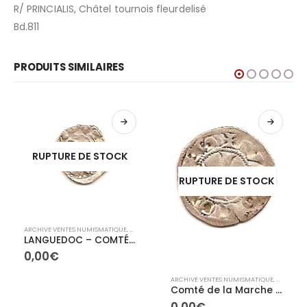
R/ PRINCIALIS, Châtel tournois fleurdelisé
Bd.811
PRODUITS SIMILAIRES
RUPTURE DE STOCK
RUPTURE DE STOCK
ARCHIVE VENTES NUMISMATIQUE
,
ARCHIVES FÉODALES
LANGUEDOC – COMTÉ DE MELGUEIL – EVEQUES DE MAGUELONNE (1080-1120) Obole
IVES CONTEMPORAINES
0,00
€
ARCHIVE VENTES NUMISMATIQUE
,
ARCHIVES
Comté de la Marche -HUGUES IX- (1199-1219) Denier
0,00
€