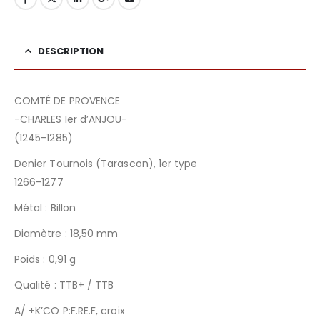
DESCRIPTION
COMTÉ DE PROVENCE
-CHARLES Ier d’ANJOU-
(1245-1285)
Denier Tournois (Tarascon), 1er type
1266-1277
Métal : Billon
Diamètre : 18,50 mm
Poids : 0,91 g
Qualité : TTB+ / TTB
A/ +K’CO P:F.RE.F, croix