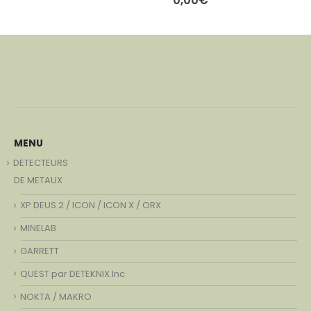
MENU
DETECTEURS
DE METAUX
XP DEUS 2 / ICON / ICON X / ORX
MINELAB
GARRETT
QUEST par DETEKNIX.Inc
NOKTA / MAKRO