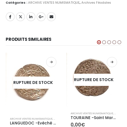
Catégories :
ARCHIVE VENTES NUMISMATIQUE
,
Archives Féodales
PRODUITS SIMILAIRES
RUPTURE DE STOCK
RUPTURE DE STOCK
ARCHIVE VENTES NUMISMATIQUE
,
ARCHIVES
IVES CONTEMPORAINES
TOURAINE -Saint Martin de Tours- (XIème-XIIème Siècle) Denier
ARCHIVE VENTES NUMISMATIQUE
,
ARCHIVES FÉODALES
LANGUEDOC -Evéché et Cité de Cahors- (1224-1265) Denier
0,00
€