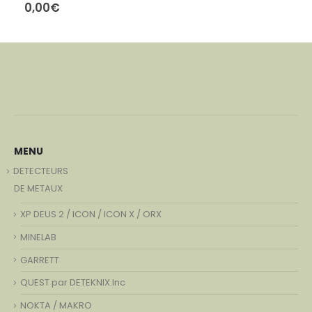
0,00
€
MENU
DETECTEURS
DE METAUX
XP DEUS 2 / ICON / ICON X / ORX
MINELAB
GARRETT
QUEST par DETEKNIX.Inc
NOKTA / MAKRO