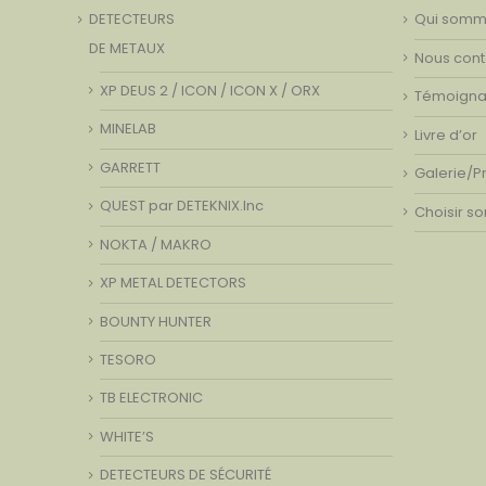
DETECTEURS
Qui somm
DE METAUX
Nous cont
XP DEUS 2 / ICON / ICON X / ORX
Témoign
MINELAB
Livre d’or
GARRETT
Galerie/P
QUEST par DETEKNIX.Inc
Choisir s
NOKTA / MAKRO
XP METAL DETECTORS
BOUNTY HUNTER
TESORO
TB ELECTRONIC
WHITE’S
DETECTEURS DE SÉCURITÉ