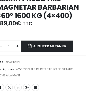
MAGNETAR BARBARIAN
360° 1600 KG (4×400)
89,00
€
TTC
AJOUTER AU PANIER
GS :
ADART0113
tégories :
ACCESSOIRES DE DETECTEURS DE METAUX
,
CHE À L'AIMANT