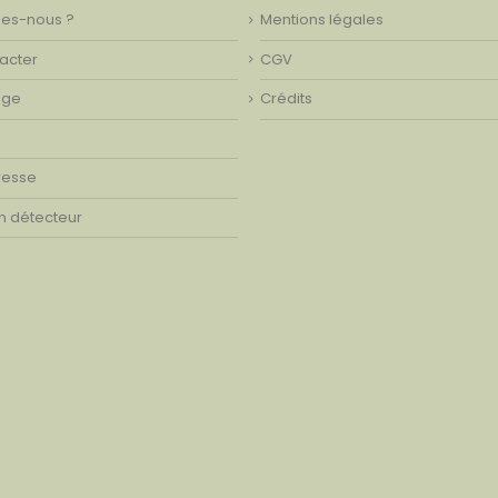
es-nous ?
Mentions légales
acter
CGV
age
Crédits
resse
on détecteur