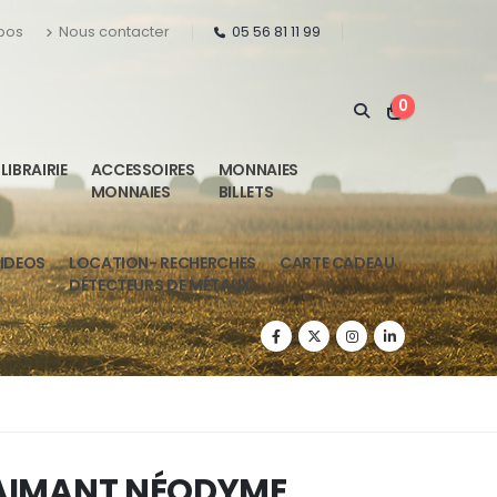
pos
Nous contacter
05 56 81 11 99
0
LIBRAIRIE
ACCESSOIRES
MONNAIES
MONNAIES
BILLETS
IDEOS
LOCATION- RECHERCHES
CARTE CADEAU
DÉTECTEURS DE MÉTAUX
AIMANT NÉODYME