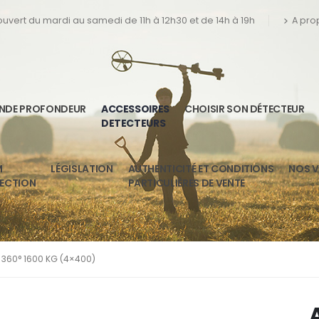
 ouvert du mardi au samedi de 11h à 12h30 et de 14h à 19h
A pro
ANDE PROFONDEUR
ACCESSOIRES
CHOISIR SON DÉTECTEUR
DETECTEURS
M
LÉGISLATION
AUTHENTICITÉ ET CONDITIONS
NOS V
TECTION
PARTICULIÈRES DE VENTE
360° 1600 KG (4×400)