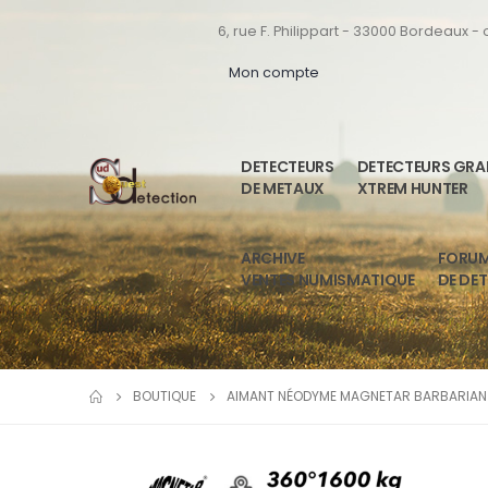
6, rue F. Philippart - 33000 Bordeaux -
Mon compte
DETECTEURS
DETECTEURS GR
DE METAUX
XTREM HUNTER
ARCHIVE
FORU
VENTES NUMISMATIQUE
DE DE
BOUTIQUE
AIMANT NÉODYME MAGNETAR BARBARIAN 