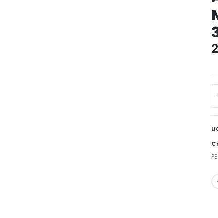
2
U
Ca
PE