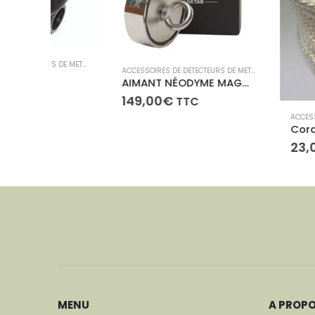
ACCESSOIRES DE DETECTEURS DE METAUX
,
ACCESSOIRES XP
ACCESSOIRES DE DETECTEURS DE METAUX
,
PECHE À L'AIMANT
AIMANT NÉODYME MAGNETAR BULLDOG 880 KG (2×440)
149,00
€
TTC
23,00
€
TTC
MENU
A PROP