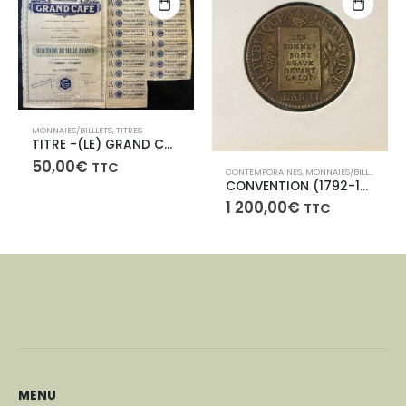
MONNAIES/BILLLETS
,
TITRES
TITRE -(LE) GRAND CAFÉ (de BORDEAUX)- 10 ACTIONS DE MILLE FRANCS
50,00
€
TTC
CONTEMPORAINES
,
MONNAIES/BILLLETS
CONVENTION (1792-1795) Sol aux balances, FRANCOISE AN II, 1793 FRAPPE d’ESSAI
1 200,00
€
TTC
MENU