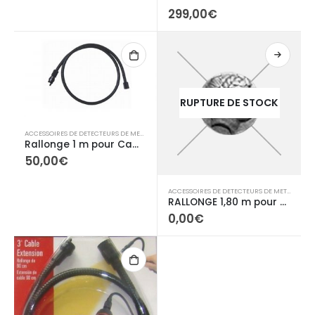
299,00
€
RUPTURE DE STOCK
ACCESSOIRES DE DETECTEURS DE METAUX
,
CAMERAS
Rallonge 1 m pour Caméra d’Inspection à moniteur/Enregistreur sans fil
50,00
€
ACCESSOIRES DE DETECTEURS DE METAUX
,
CA
RALLONGE 1,80 m pour Caméra See Snake
0,00
€