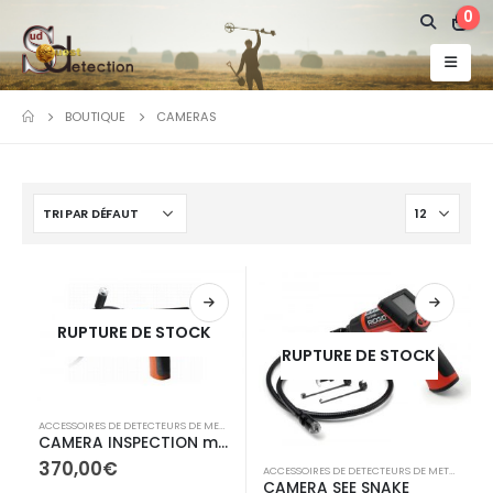
0
BOUTIQUE
CAMERAS
RUPTURE DE STOCK
RUPTURE DE STOCK
ACCESSOIRES DE DETECTEURS DE METAUX
,
CAMERAS
CAMERA INSPECTION moniteur/enregistreur sans fil
370,00
€
ACCESSOIRES DE DETECTEURS DE METAUX
,
CA
CAMERA SEE SNAKE