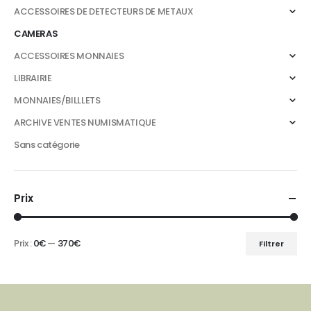
ACCESSOIRES DE DETECTEURS DE METAUX
CAMERAS
ACCESSOIRES MONNAIES
LIBRAIRIE
MONNAIES/BILLLETS
ARCHIVE VENTES NUMISMATIQUE
Sans catégorie
Prix
Prix :
0€
—
370€
Filtrer
Prix
Prix
min
max