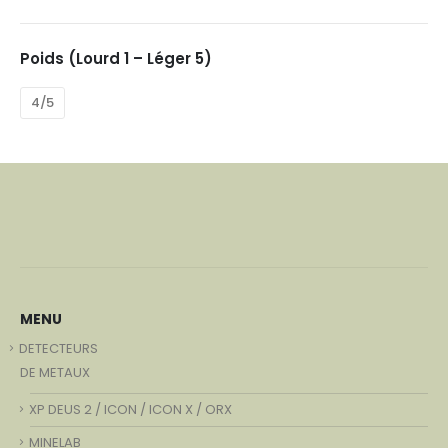
Poids (Lourd 1 – Léger 5)
4/5
MENU
DETECTEURS
DE METAUX
XP DEUS 2 / ICON / ICON X / ORX
MINELAB