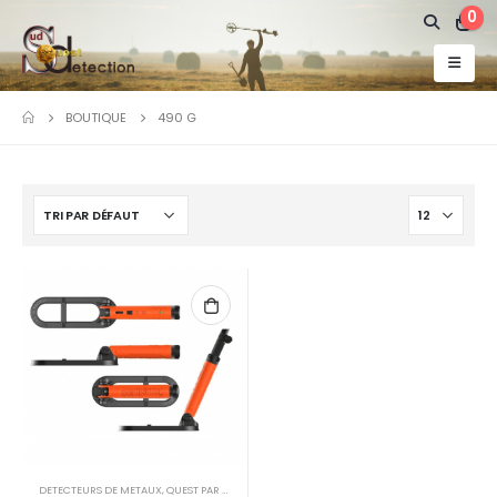
0
BOUTIQUE
490 G
DETECTEURS DE METAUX
,
QUEST PAR DETEKNIX.INC