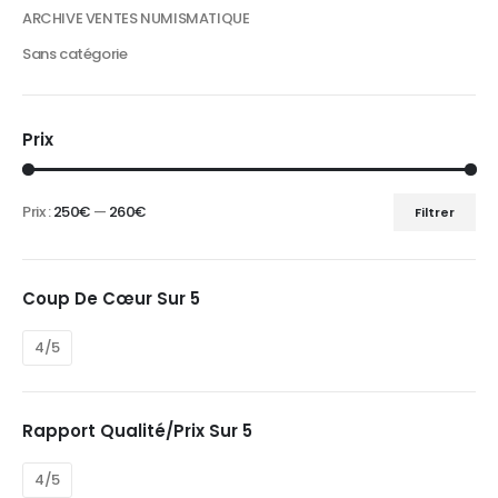
ARCHIVE VENTES NUMISMATIQUE
Sans catégorie
Prix
Prix :
250€
—
260€
Filtrer
Prix
Prix
min
max
Coup De Cœur Sur 5
4/5
Rapport Qualité/prix Sur 5
4/5