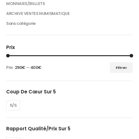
MONNAIES/BILLLETS
ARCHIVE VENTES NUMISMATIQUE
Sans catégorie
Prix
Prix :
290€
—
400€
Filtrer
Prix
Prix
min
max
Coup De Cœur Sur 5
5/5
Rapport Qualité/prix Sur 5