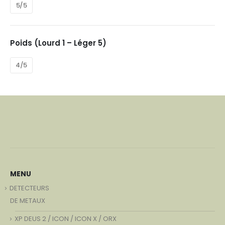
5/5
Poids (Lourd 1 – Léger 5)
4/5
MENU
DETECTEURS
DE METAUX
XP DEUS 2 / ICON / ICON X / ORX