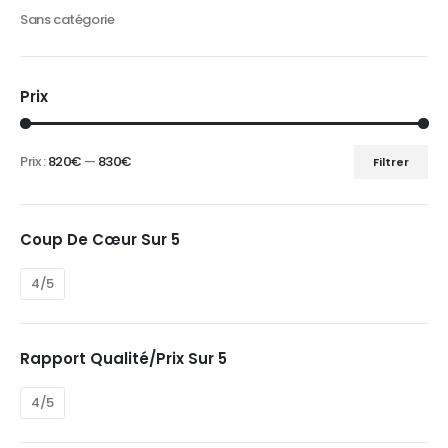
Sans catégorie
Prix
Prix :
820€
—
830€
Filtrer
Prix
Prix
min
max
Coup De Cœur Sur 5
4/5
Rapport Qualité/prix Sur 5
4/5