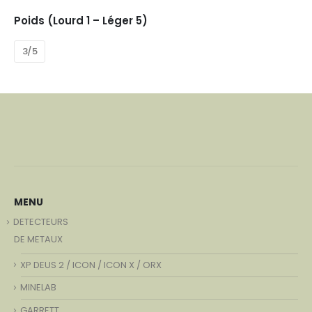
Poids (Lourd 1 – Léger 5)
3/5
MENU
DETECTEURS
DE METAUX
XP DEUS 2 / ICON / ICON X / ORX
MINELAB
GARRETT