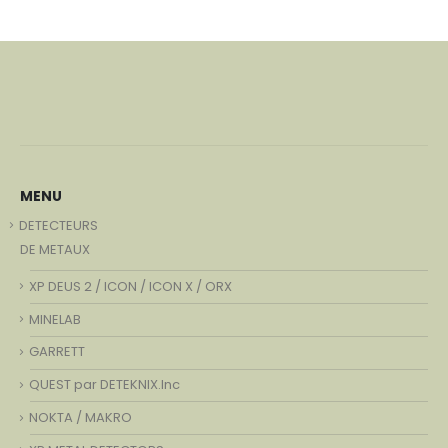
MENU
DETECTEURS
DE METAUX
XP DEUS 2 / ICON / ICON X / ORX
MINELAB
GARRETT
QUEST par DETEKNIX.Inc
NOKTA / MAKRO