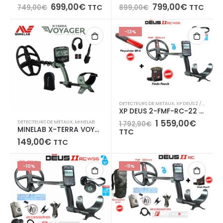
Le
Le
Le
Le
699,00
€
799,00
€
TTC
TTC
749,00
€
899,00
€
prix
prix
prix
prix
initial
actuel
initial
actuel
était :
est :
était :
est :
-13%
749,00€.
699,00€.
899,00€.
799,00€
DETECTEURS DE METAUX
,
XP DEUS 2 / ICON / ICON X /ORX
XP DEUS 2-FMF-RC-22 cm-WS6
Le
Le
1 559,00
€
DETECTEURS DE METAUX
,
MINELAB
1 792,90
€
MINELAB X-TERRA VOYAGER
prix
prix
TTC
initial
actue
149,00
€
TTC
était :
est :
1
1
792,90€.
559,0
-10%
-11%