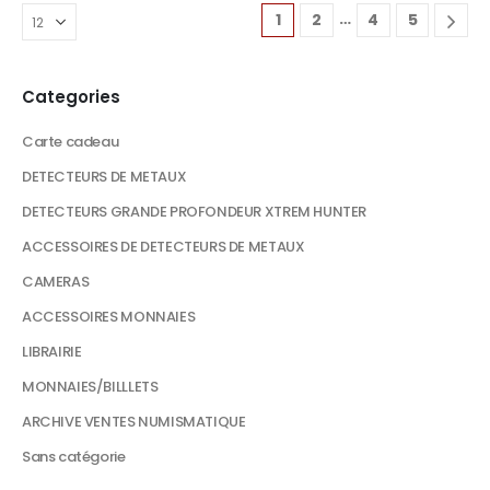
1
1
382,90€.
229,00€.
299,00€.
169,00
…
1
2
4
5
Categories
Carte cadeau
DETECTEURS DE METAUX
DETECTEURS GRANDE PROFONDEUR XTREM HUNTER
ACCESSOIRES DE DETECTEURS DE METAUX
CAMERAS
ACCESSOIRES MONNAIES
LIBRAIRIE
MONNAIES/BILLLETS
ARCHIVE VENTES NUMISMATIQUE
Sans catégorie