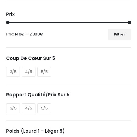
Prix
Prix :
140€
—
2 300€
Filtrer
Prix
Prix
min
max
Coup De Cœur Sur 5
3/5
4/5
5/5
Rapport Qualité/prix Sur 5
3/5
4/5
5/5
Poids (Lourd 1 – Léger 5)