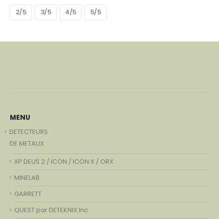
2/5
3/5
4/5
5/5
MENU
DETECTEURS
DE METAUX
XP DEUS 2 / ICON / ICON X / ORX
MINELAB
GARRETT
QUEST par DETEKNIX.Inc