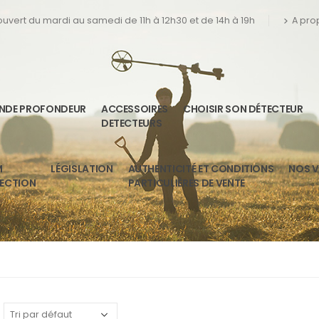
 ouvert du mardi au samedi de 11h à 12h30 et de 14h à 19h
A pro
ANDE PROFONDEUR
ACCESSOIRES
CHOISIR SON DÉTECTEUR
DETECTEURS
M
LÉGISLATION
AUTHENTICITÉ ET CONDITIONS
NOS V
TECTION
PARTICULIÈRES DE VENTE