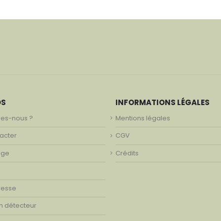
OS
INFORMATIONS LÉGALES
es-nous ?
Mentions légales
acter
CGV
age
Crédits
resse
on détecteur