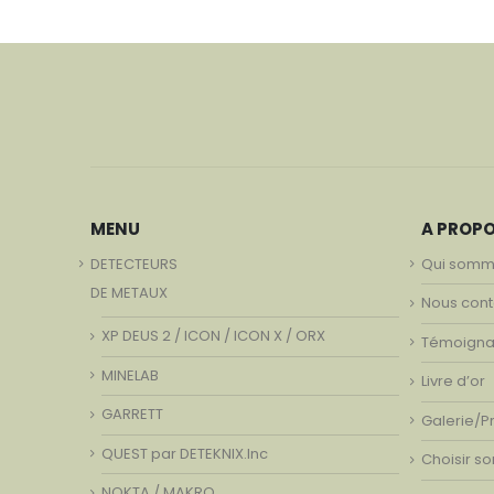
MENU
A PROP
DETECTEURS
Qui somm
DE METAUX
Nous cont
XP DEUS 2 / ICON / ICON X / ORX
Témoign
MINELAB
Livre d’or
GARRETT
Galerie/P
QUEST par DETEKNIX.Inc
Choisir s
NOKTA / MAKRO