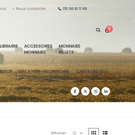
pos
Nous contacter
05 56 81 11 99
0
LIBRAIRIE
ACCESSOIRES
MONNAIES
MONNAIES
BILLETS
IDEOS
LOCATION- RECHERCHES
CARTE CADEAU
DÉTECTEURS DE MÉTAUX
Afficher: