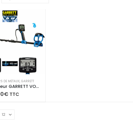
RS DE METAUX
,
GARRETT
Détecteur GARRETT VORTEX VX7
00
€
TTC