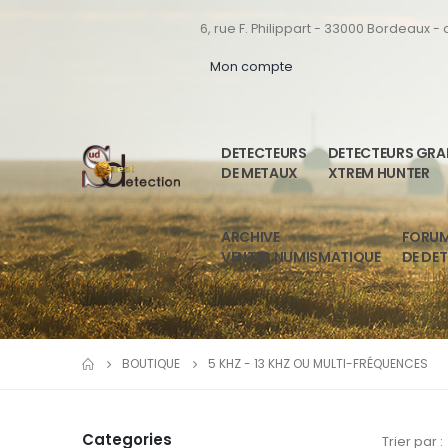
6, rue F. Philippart - 33000 Bordeaux -
Mon compte
DETECTEURS
DETECTEURS GR
DE METAUX
XTREM HUNTER
ARCHIVE
FORU
VENTES NUMISMATIQUE
DE DE
BOUTIQUE
5 KHZ - 13 KHZ OU MULTI-FRÉQUENCES
Categories
Trier par :