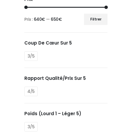
Prix :
640€
—
650€
Filtrer
Prix
Prix
min
max
Coup De Cœur Sur 5
3/5
Rapport Qualité/prix Sur 5
4/5
Poids (Lourd 1 – Léger 5)
3/5