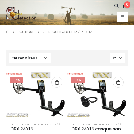
0
BOUTIQUE
21 FRÉQUENCES DE 13 À 81 KHZ
-7%
-4%
DETECTEURS DE METAUX
,
XP DEUS 2 / ICON / ICON X /ORX
DETECTEURS DE METAUX
,
XP DEUS 2 / ICON / ICON X /ORX
ORX 24X13
ORX 24X13 casque sans fil