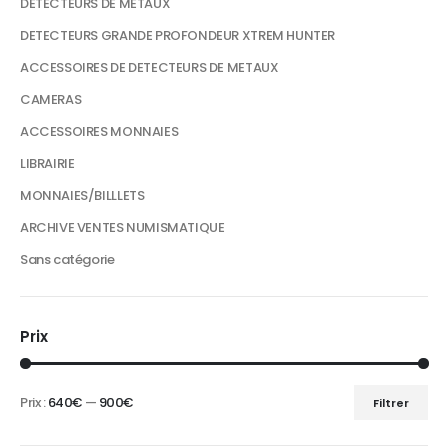
DETECTEURS DE METAUX
DETECTEURS GRANDE PROFONDEUR XTREM HUNTER
ACCESSOIRES DE DETECTEURS DE METAUX
CAMERAS
ACCESSOIRES MONNAIES
LIBRAIRIE
MONNAIES/BILLLETS
ARCHIVE VENTES NUMISMATIQUE
Sans catégorie
Prix
Prix :
640€
—
900€
Filtrer
Prix
Prix
min
max