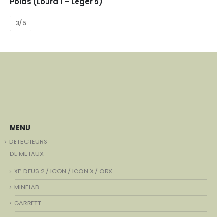
Poids (Lourd 1 – Léger 5)
3/5
MENU
DETECTEURS
DE METAUX
XP DEUS 2 / ICON / ICON X / ORX
MINELAB
GARRETT