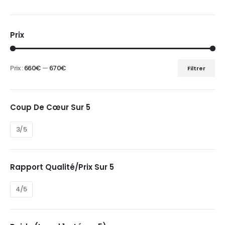
Prix
Prix :
660€
—
670€
Filtrer
Prix
Prix
min
max
Coup De Cœur Sur 5
3/5
Rapport Qualité/prix Sur 5
4/5