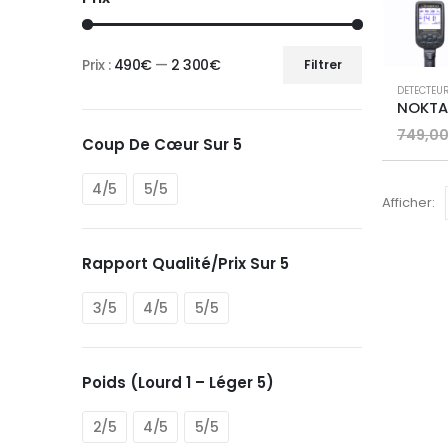
Prix :
490€
—
2 300€
Filtrer
Prix
Prix
DETECTEU
min
max
749,0
Coup De Cœur Sur 5
4/5
5/5
Afficher:
Rapport Qualité/prix Sur 5
3/5
4/5
5/5
Poids (Lourd 1 – Léger 5)
2/5
4/5
5/5