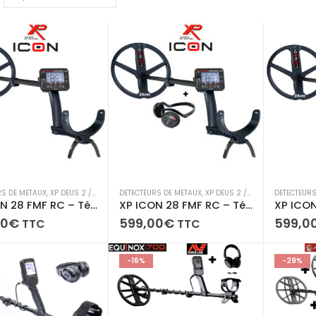
RS DE METAUX
,
XP DEUS 2 / ICON / ICON X /ORX
DETECTEURS DE METAUX
,
XP DEUS 2 / ICON / ICON X /ORX
DETECTEURS
XP ICON 28 FMF RC – Télécommande + disque 28 cm
XP ICON 28 FMF RC – Télécommande + disque 28 cm + Casque sans fil WSA ST
00
€
599,00
€
599,0
TTC
TTC
-16%
-29%