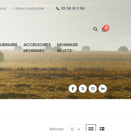
pos
Nous contacter
05 56 81 11 99
0
LIBRAIRIE
ACCESSOIRES
MONNAIES
MONNAIES
BILLETS
IDEOS
LOCATION- RECHERCHES
CARTE CADEAU
DÉTECTEURS DE MÉTAUX
Afficher: