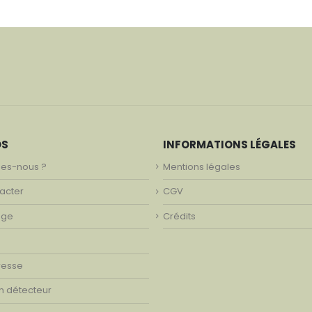
OS
INFORMATIONS LÉGALES
es-nous ?
Mentions légales
acter
CGV
age
Crédits
resse
on détecteur