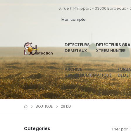
6, rue F. Philippart - 33000 Bordeaux -
Mon compte
DETECTEURS
DETECTEURS GR
DE METAUX
XTREM HUNTER
ARCHIVE
FORU
VENTES NUMISMATIQUE
DE DE
BOUTIQUE
28 DD
Categories
Trier par :