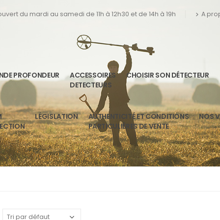
 ouvert du mardi au samedi de 11h à 12h30 et de 14h à 19h
A pro
ANDE PROFONDEUR
ACCESSOIRES
CHOISIR SON DÉTECTEUR
DETECTEURS
M
LÉGISLATION
AUTHENTICITÉ ET CONDITIONS
NOS V
TECTION
PARTICULIÈRES DE VENTE