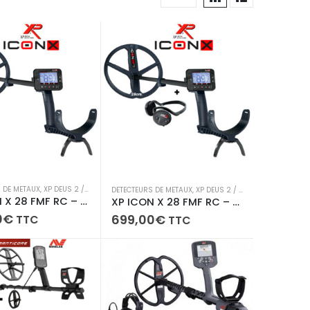
 DE METAUX
,
XP DEUS 2 / ICON / ICON X /ORX
DETECTEURS DE METAUX
,
XP DEUS 2 / ICON / ICON X /ORX
XP ICON X 28 FMF RC – Télécommande + disque 28 cm
XP ICON X 28 FMF RC – Télécommande + disque 28 cm + Casque sans fil WSA ST
0
€
699,00
€
TTC
TTC