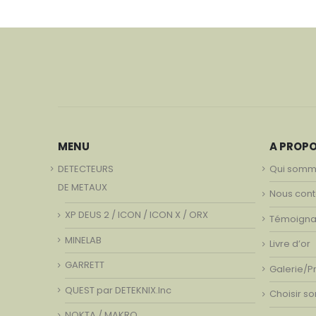
MENU
A PROP
DETECTEURS
Qui somm
DE METAUX
Nous cont
XP DEUS 2 / ICON / ICON X / ORX
Témoign
MINELAB
Livre d’or
GARRETT
Galerie/P
QUEST par DETEKNIX.Inc
Choisir s
NOKTA / MAKRO