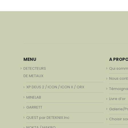
MENU
A PROP
DETECTEURS
Qui somm
DE METAUX
Nous cont
XP DEUS 2 / ICON / ICON X / ORX
Témoign
MINELAB
Livre d’or
GARRETT
Galerie/P
QUEST par DETEKNIX.Inc
Choisir s
NOKTA / MAKRO