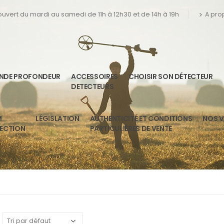
 ouvert du mardi au samedi de 11h à 12h30 et de 14h à 19h
A pro
ANDE PROFONDEUR
ACCESSOIRES
CHOISIR SON DÉTECTEUR
DETECTEURS
M
LÉGISLATION
AUTHENTICITÉ ET CONDITIONS
NOS V
TECTION
PARTICULIÈRES DE VENTE