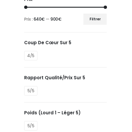
Prix :
640€
—
900€
Filtrer
Prix
Prix
min
max
Coup De Cœur Sur 5
4/5
Rapport Qualité/prix Sur 5
5/5
Poids (Lourd 1 – Léger 5)
5/5