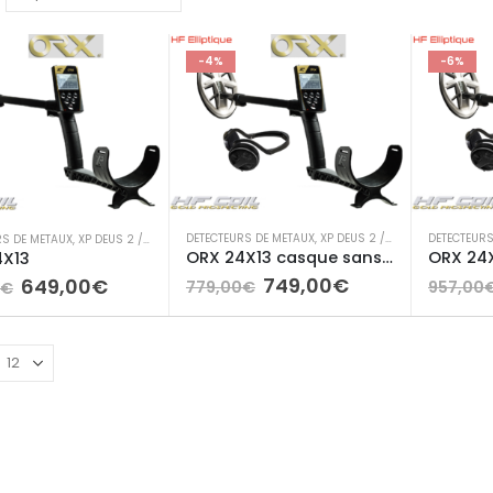
-4%
-6%
DETECTEURS DE METAUX
,
XP DEUS 2 / ICON / ICON X /ORX
DETECTEURS
RS DE METAUX
,
XP DEUS 2 / ICON / ICON X /ORX
ORX 24X13 casque sans fil
4X13
Le
Le
Le
Le
749,00
€
649,00
€
779,00
€
957,00
€
prix
prix
prix
prix
initial
actuel
initial
actuel
était :
est :
était :
est :
779,00€.
749,00€.
699,00€.
649,00€.