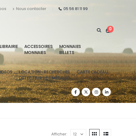
pos
Nous contacter
05 56 81 11 99
0
LIBRAIRIE
ACCESSOIRES
MONNAIES
MONNAIES
BILLETS
IDEOS
LOCATION- RECHERCHES
CARTE CADEAU
DÉTECTEURS DE MÉTAUX
Afficher: