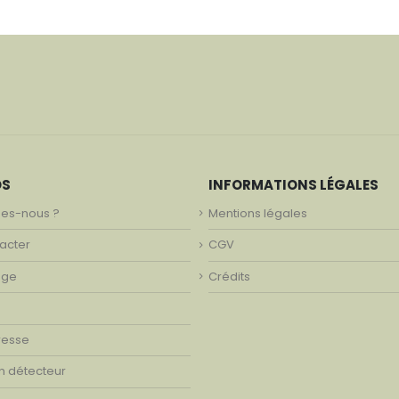
OS
INFORMATIONS LÉGALES
es-nous ?
Mentions légales
acter
CGV
age
Crédits
resse
on détecteur