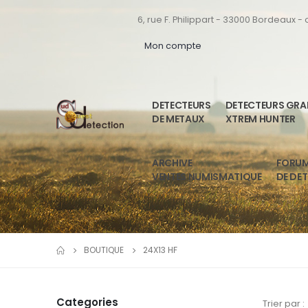
6, rue F. Philippart - 33000 Bordeaux -
Mon compte
DETECTEURS
DETECTEURS GR
DE METAUX
XTREM HUNTER
ARCHIVE
FORU
VENTES NUMISMATIQUE
DE DE
BOUTIQUE
24X13 HF
Categories
Trier par :