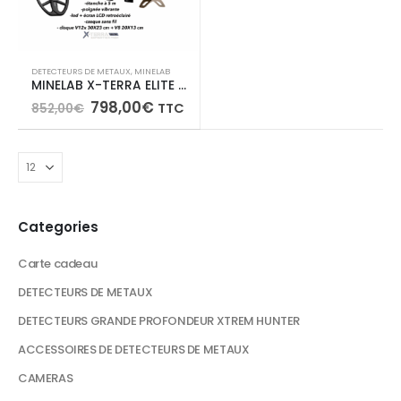
DETECTEURS DE METAUX
,
MINELAB
MINELAB X-TERRA ELITE PACK EXPEDITION + Sac de transport + Pro-Find 15
Le
Le
798,00
€
TTC
852,00
€
prix
prix
initial
actuel
était :
est :
852,00€.
798,00€.
Categories
Carte cadeau
DETECTEURS DE METAUX
DETECTEURS GRANDE PROFONDEUR XTREM HUNTER
ACCESSOIRES DE DETECTEURS DE METAUX
CAMERAS