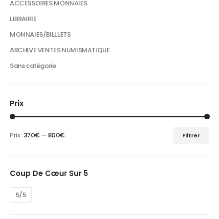
ACCESSOIRES MONNAIES
LIBRAIRIE
MONNAIES/BILLLETS
ARCHIVE VENTES NUMISMATIQUE
Sans catégorie
Prix
Prix :
370€
—
800€
Filtrer
Prix
Prix
min
max
Coup De Cœur Sur 5
5/5