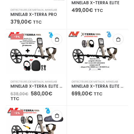
MINELAB X-TERRA ELITE
499,00
€
TTC
DETECTEURS DE METAUX
,
MINELAB
MINELAB X-TERRA PRO
379,00
€
TTC
-9%
DETECTEURS DE METAUX
,
MINELAB
DETECTEURS DE METAUX
,
MINELAB
MINELAB X-TERRA ELITE + Casque sans fil ML-85
MINELAB X-TERRA ELITE PACK EXPEDITION
Le
Le
580,00
€
699,00
€
TTC
638,00
€
prix
prix
TTC
initial
actuel
était :
est :
638,00€.
580,00€.
-6%