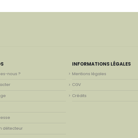
OS
INFORMATIONS LÉGALES
es-nous ?
Mentions légales
acter
CGV
age
Crédits
resse
on détecteur