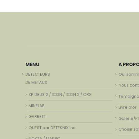
MENU
A PROP
DETECTEURS
Qui somm
DE METAUX
Nous cont
XP DEUS 2 / ICON / ICON X / ORX
Témoign
MINELAB
Livre d’or
GARRETT
Galerie/P
QUEST par DETEKNIX.Inc
Choisir s
NOKTA / MAKRO