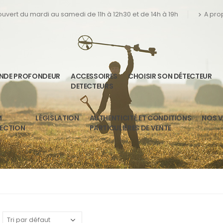
 ouvert du mardi au samedi de 11h à 12h30 et de 14h à 19h
A pro
ANDE PROFONDEUR
ACCESSOIRES
CHOISIR SON DÉTECTEUR
DETECTEURS
M
LÉGISLATION
AUTHENTICITÉ ET CONDITIONS
NOS V
TECTION
PARTICULIÈRES DE VENTE