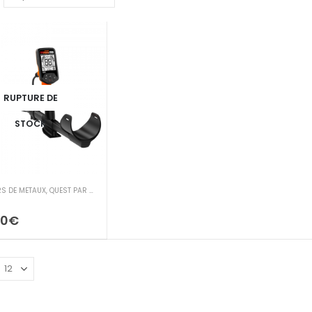
RUPTURE DE
STOCK
RS DE METAUX
,
QUEST PAR DETEKNIX.INC
00
€