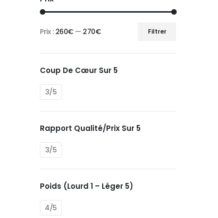
Prix :
260€
—
270€
Filtrer
Prix
Prix
min
max
Coup De Cœur Sur 5
3/5
Rapport Qualité/prix Sur 5
3/5
Poids (Lourd 1 – Léger 5)
4/5