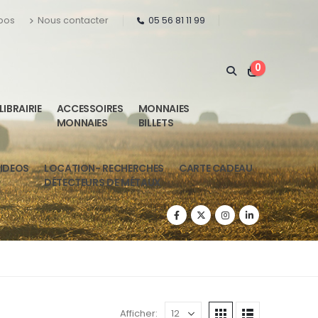
pos
Nous contacter
05 56 81 11 99
0
LIBRAIRIE
ACCESSOIRES
MONNAIES
MONNAIES
BILLETS
IDEOS
LOCATION- RECHERCHES
CARTE CADEAU
DÉTECTEURS DE MÉTAUX
Afficher: