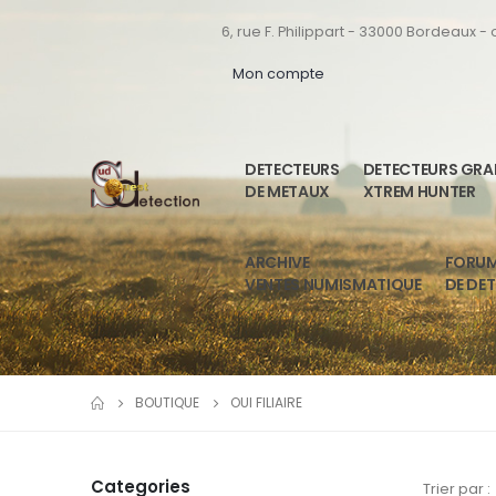
6, rue F. Philippart - 33000 Bordeaux -
Mon compte
DETECTEURS
DETECTEURS GR
DE METAUX
XTREM HUNTER
ARCHIVE
FORU
VENTES NUMISMATIQUE
DE DE
BOUTIQUE
OUI FILIAIRE
Categories
Trier par :