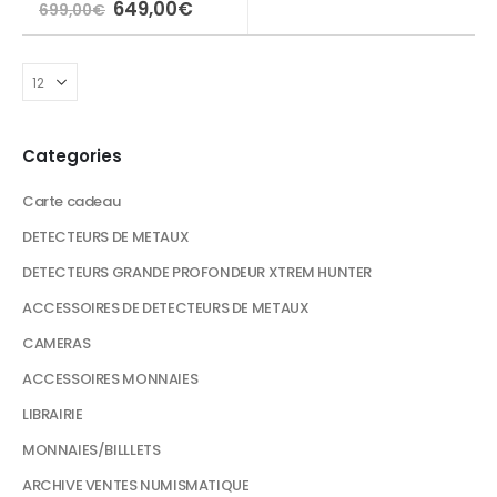
Le
Le
649,00
€
699,00
€
prix
prix
initial
actuel
était :
est :
699,00€.
649,00€.
Categories
Carte cadeau
DETECTEURS DE METAUX
DETECTEURS GRANDE PROFONDEUR XTREM HUNTER
ACCESSOIRES DE DETECTEURS DE METAUX
CAMERAS
ACCESSOIRES MONNAIES
LIBRAIRIE
MONNAIES/BILLLETS
ARCHIVE VENTES NUMISMATIQUE