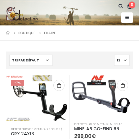
0
BOUTIQUE
FILAIRE
-7%
DETECTEURS DE METAUX
,
MINELAB
MINELAB GO-FIND 66
DETECTEURS DE METAUX
,
XP DEUS 2 / ICON / ICON X /ORX
ORX 24X13
299,00
€