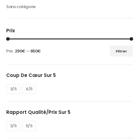
Sans catégorie
Prix
Prix :
290€
—
650€
Filtrer
Prix
Prix
min
max
Coup De Cœur Sur 5
3/5
4/5
Rapport Qualité/prix Sur 5
3/5
5/5