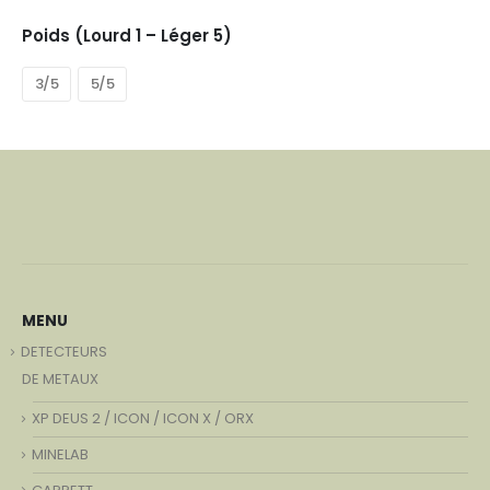
Poids (Lourd 1 – Léger 5)
3/5
5/5
MENU
DETECTEURS
DE METAUX
XP DEUS 2 / ICON / ICON X / ORX
MINELAB