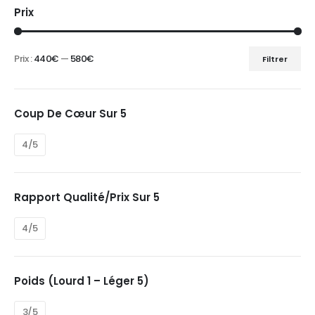
Prix
Prix :
440€
—
580€
Filtrer
Prix
Prix
min
max
Coup De Cœur Sur 5
4/5
Rapport Qualité/prix Sur 5
4/5
Poids (Lourd 1 – Léger 5)
3/5