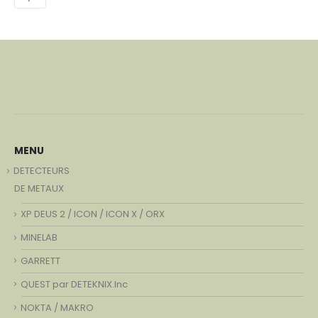
MENU
DETECTEURS
DE METAUX
XP DEUS 2 / ICON / ICON X / ORX
MINELAB
GARRETT
QUEST par DETEKNIX.Inc
NOKTA / MAKRO