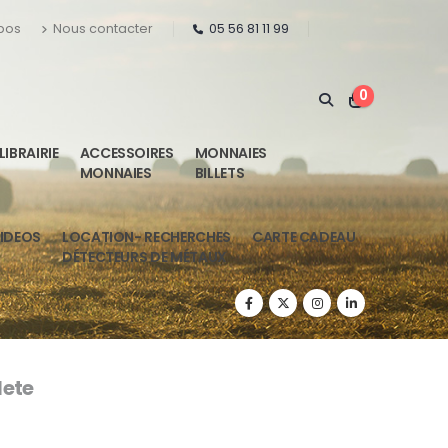
pos
Nous contacter
05 56 81 11 99
0
LIBRAIRIE
ACCESSOIRES
MONNAIES
MONNAIES
BILLETS
IDEOS
LOCATION- RECHERCHES
CARTE CADEAU
DÉTECTEURS DE MÉTAUX
ete