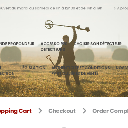
 ouvert du mardi au samedi de 11h à 12h30 et de 14h à 19h
A pro
ANDE PROFONDEUR
ACCESSOIRES
CHOISIR SON DÉTECTEUR
DETECTEURS
M
LÉGISLATION
AUTHENTICITÉ ET CONDITIONS
NOS V
TECTION
PARTICULIÈRES DE VENTE
pping Cart
Checkout
Order Compl