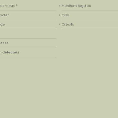
es-nous ?
Mentions légales
acter
CGV
age
Crédits
resse
on détecteur