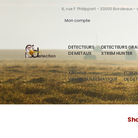
6, rue F. Philippart - 33000 Bordeaux -
Mon compte
DETECTEURS
DETECTEURS GR
DE METAUX
XTREM HUNTER
ARCHIVE
FORU
VENTES NUMISMATIQUE
DE DE
Sho