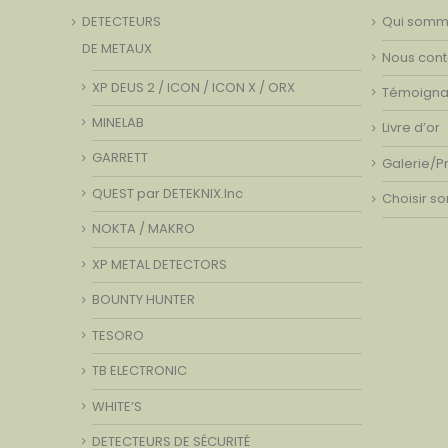
DETECTEURS
Qui somm
DE METAUX
Nous cont
XP DEUS 2 / ICON / ICON X / ORX
Témoign
MINELAB
Livre d’or
GARRETT
Galerie/P
QUEST par DETEKNIX.Inc
Choisir s
NOKTA / MAKRO
XP METAL DETECTORS
BOUNTY HUNTER
TESORO
TB ELECTRONIC
WHITE’S
DETECTEURS DE SÉCURITÉ