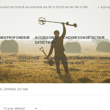
 ouvert du mardi au samedi de 11h à 12h30 et de 14h à 19h
A pro
ANDE PROFONDEUR
ACCESSOIRES
CHOISIR SON DÉTECTEUR
DETECTEURS
M
LÉGISLATION
AUTHENTICITÉ ET CONDITIONS
NOS V
TECTION
PARTICULIÈRES DE VENTE
 L'APPAREIL 237 MM