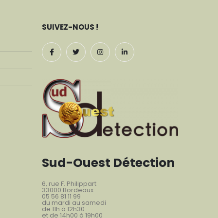
SUIVEZ-NOUS !
Sud-Ouest Détection
6, rue F. Philippart
33000 Bordeaux
05 56 81 11 99
du mardi au samedi
de 11h à 12h30
et de 14h00 à 19h00