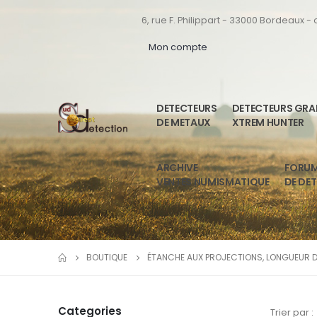
6, rue F. Philippart - 33000 Bordeaux -
Mon compte
DETECTEURS
DETECTEURS GR
DE METAUX
XTREM HUNTER
ARCHIVE
FORU
VENTES NUMISMATIQUE
DE DE
BOUTIQUE
ÉTANCHE AUX PROJECTIONS, LONGUEUR DE
Categories
Trier par :