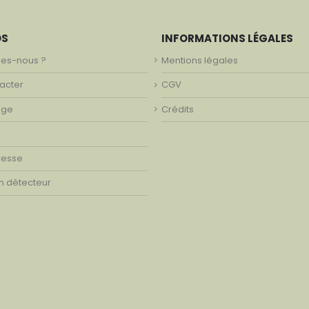
OS
INFORMATIONS LÉGALES
es-nous ?
Mentions légales
acter
CGV
age
Crédits
resse
on détecteur