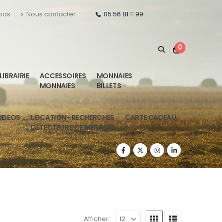
pos
Nous contacter
05 56 81 11 99
0
LIBRAIRIE
ACCESSOIRES
MONNAIES
MONNAIES
BILLETS
IDEOS
LOCATION- RECHERCHES
CARTE CADEAU
DÉTECTEURS DE MÉTAUX
Afficher: