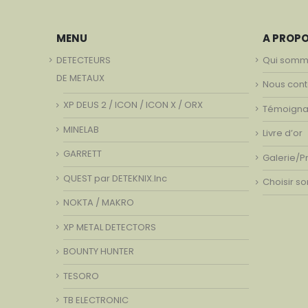
MENU
A PROP
DETECTEURS
Qui somm
DE METAUX
Nous cont
XP DEUS 2 / ICON / ICON X / ORX
Témoign
MINELAB
Livre d’or
GARRETT
Galerie/P
QUEST par DETEKNIX.Inc
Choisir s
NOKTA / MAKRO
XP METAL DETECTORS
BOUNTY HUNTER
TESORO
TB ELECTRONIC