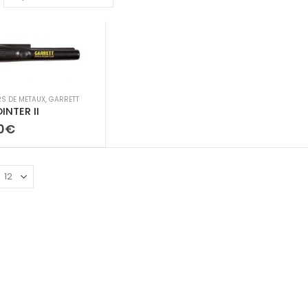
RS DE METAUX
,
GARRETT
INTER II
0
€