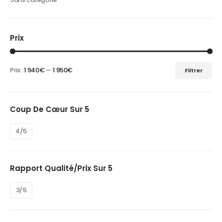
Prix
Prix :
1 940€
—
1 950€
Filtrer
Prix
Prix
min
max
Coup De Cœur Sur 5
4/5
Rapport Qualité/prix Sur 5
3/5