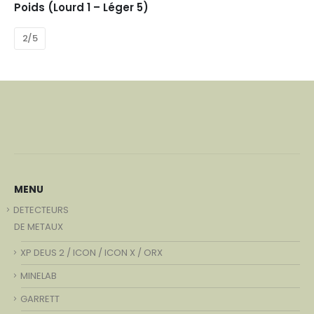
Poids (Lourd 1 – Léger 5)
2/5
MENU
DETECTEURS
DE METAUX
XP DEUS 2 / ICON / ICON X / ORX
MINELAB
GARRETT