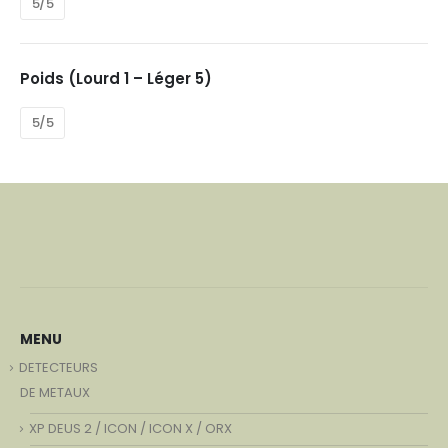
5/5
Poids (Lourd 1 – Léger 5)
5/5
MENU
DETECTEURS
DE METAUX
XP DEUS 2 / ICON / ICON X / ORX