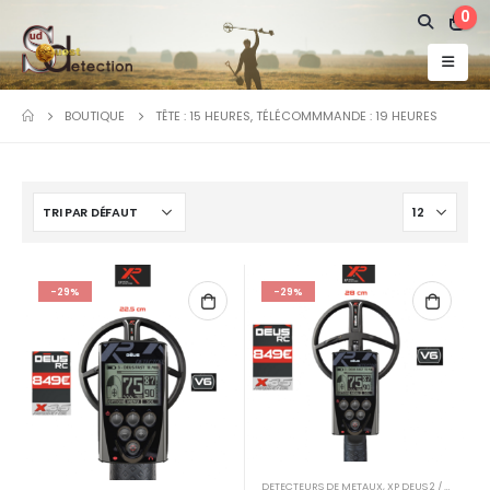
0
BOUTIQUE
TÊTE : 15 HEURES, TÉLÉCOMMMANDE : 19 HEURES
-29%
-29%
DETECTEURS DE METAUX
,
XP DEUS 2 / ICON / ICON X /ORX