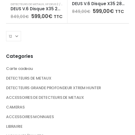
DEUS V.6 Disque X35 28 cm + RC (Télécommande)
DETECTEURS DE METAUX
,
XP DEUS 2 / ICON / ICON X /ORX
DEUS V.6 Disque X35 22 cm + RC (Télécommande)
Le
Le
599,00
€
TTC
849,00
€
prix
prix
Le
Le
599,00
€
TTC
849,00
€
initial
actuel
prix
prix
était :
est :
initial
actuel
849,00€.
599,00€
était :
est :
849,00€.
599,00€.
Categories
Carte cadeau
DETECTEURS DE METAUX
DETECTEURS GRANDE PROFONDEUR XTREM HUNTER
ACCESSOIRES DE DETECTEURS DE METAUX
CAMERAS
ACCESSOIRES MONNAIES
LIBRAIRIE