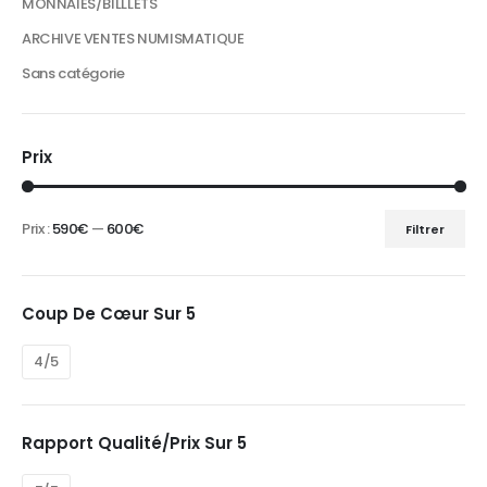
MONNAIES/BILLLETS
ARCHIVE VENTES NUMISMATIQUE
Sans catégorie
Prix
Prix :
590€
—
600€
Filtrer
Prix
Prix
min
max
Coup De Cœur Sur 5
4/5
Rapport Qualité/prix Sur 5