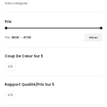
Sans catégorie
Prix
Prix :
860€
—
870€
Filtrer
Prix
Prix
min
max
Coup De Cœur Sur 5
4/5
Rapport Qualité/prix Sur 5
4/5