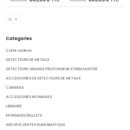
TTC
923,90
€
923,90
€
prix
prix
prix
prix
initial
actuel
initial
actuel
était :
est :
était :
est :
923,90€.
869,00€.
923,90€.
869,00€
Categories
Carte cadeau
DETECTEURS DE METAUX
DETECTEURS GRANDE PROFONDEUR XTREM HUNTER
ACCESSOIRES DE DETECTEURS DE METAUX
CAMERAS
ACCESSOIRES MONNAIES
LIBRAIRIE
MONNAIES/BILLLETS
ARCHIVE VENTES NUMISMATIQUE