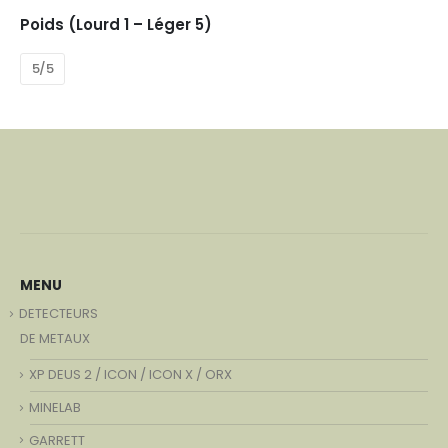
Poids (Lourd 1 – Léger 5)
5/5
MENU
DETECTEURS
DE METAUX
XP DEUS 2 / ICON / ICON X / ORX
MINELAB
GARRETT