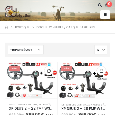
0
BOUTIQUE
DISQUE : 12 HEURES / CASQUE : 14 HEURES
-6%
-6%
DETECTEURS DE METAUX
,
XP DEUS 2 / ICON / ICON X /ORX
DETECTEURS DE METAUX
,
XP DEUS 2 / ICON / ICON X /ORX
XP DEUS 2 – 22 FMF WS6 Master
XP DEUS 2 – 28 FMF WS6 Master
Le
Le
Le
Le
869,00
€
869,00
€
TTC