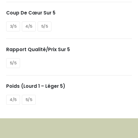
min
max
Coup De Cœur Sur 5
3/5
4/5
5/5
Rapport Qualité/prix Sur 5
5/5
Poids (Lourd 1 – Léger 5)
4/5
5/5