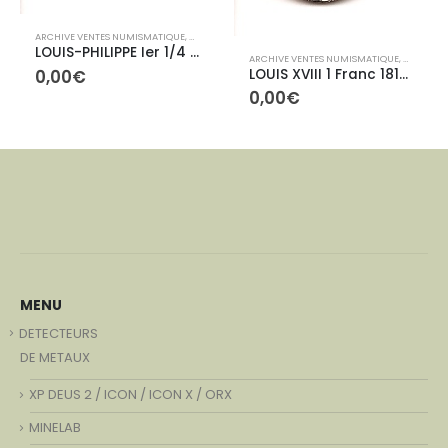
ARCHIVE VENTES NUMISMATIQUE
,
ARCHIVES CONTEMPORAINES
LOUIS-PHILIPPE Ier 1/4 de Franc 1845B
IVES CONTEMPORAINES
ARCHIVE VENTES NUMISMATIQUE
,
ARCHIVE
0,00
€
LOUIS XVIII 1 Franc 1816A
0,00
€
MENU
DETECTEURS
DE METAUX
XP DEUS 2 / ICON / ICON X / ORX
MINELAB