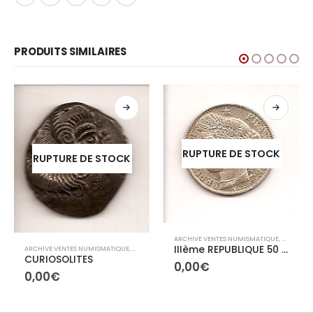
PRODUITS SIMILAIRES
RUPTURE DE STOCK
RUPTURE DE STOCK
ARCHIVE VENTES NUMISMATIQUE
,
ARCHIVE
IVES CONTEMPORAINES
IIIème REPUBLIQUE 50 centimes 1888A
ARCHIVE VENTES NUMISMATIQUE
,
ARCHIVES GAULOISES
CURIOSOLITES
0,00
€
0,00
€