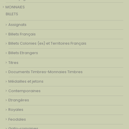
MONNAIES
BILLETS
Assignats
Billets Français
Billets Colonies (ex) et Territoires Français
Billets Etrangers
Titres
Documents Timbres-Monnaies Timbres
Médailles et jetons
Contemporaines
Etrangères
Royales
Feodales
Gallo-romaines