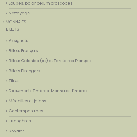
Loupes, balances, microscopes
Nettoyage
MONNAIES
BILLETS
Assignats
Billets Français
Billets Colonies (ex) et Territoires Français
Billets Etrangers
Titres
Documents Timbres-Monnaies Timbres
Médailles et jetons
Contemporaines
Etrangères
Royales