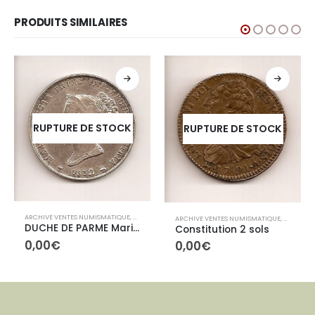
PRODUITS SIMILAIRES
RUPTURE DE STOCK
RUPTURE DE STOCK
IVES ETRANGÈRES
ARCHIVE VENTES NUMISMATIQUE
,
ARCHIVES ETRANGÈRES
ARCHIVE VENTES NUMISMATIQUE
,
ARCHIVE
DUCHE DE PARME Marie-Louis 5 Lires
Constitution 2 sols
0,00
€
0,00
€