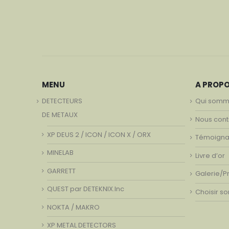
MENU
A PROP
DETECTEURS
Qui somm
DE METAUX
Nous cont
XP DEUS 2 / ICON / ICON X / ORX
Témoign
MINELAB
Livre d’or
GARRETT
Galerie/P
QUEST par DETEKNIX.Inc
Choisir s
NOKTA / MAKRO
XP METAL DETECTORS