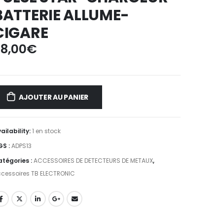
BATTERIE ALLUME-
CIGARE
8,00
€
AJOUTER AU PANIER
ailability:
1 en stock
GS :
ADPS13
tégories :
ACCESSOIRES DE DETECTEURS DE METAUX
,
cessoires TB ELECTRONIC