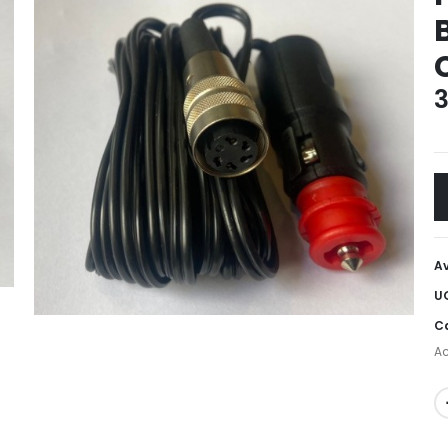
3
Av
U
Ca
Ac