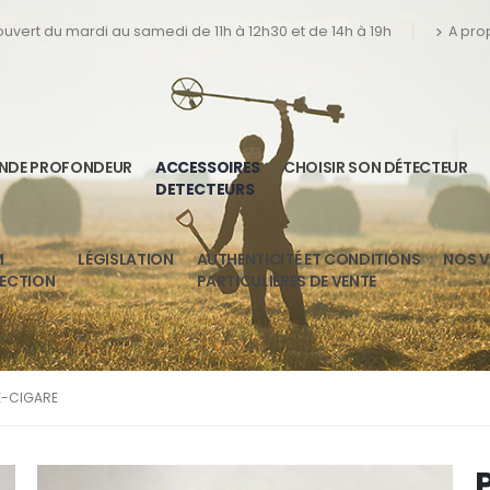
 ouvert du mardi au samedi de 11h à 12h30 et de 14h à 19h
A pro
ANDE PROFONDEUR
ACCESSOIRES
CHOISIR SON DÉTECTEUR
DETECTEURS
M
LÉGISLATION
AUTHENTICITÉ ET CONDITIONS
NOS V
TECTION
PARTICULIÈRES DE VENTE
E-CIGARE