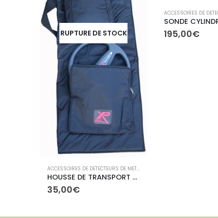
ACCESSOIRES DE DETECTEURS DE METAUX
,
ACCESSOIRES XP
195,00
€
RUPTURE DE STOCK
DISQUE ELLIPTIQUE 38 x 45 cm 4.6 KHZ
ACCESSOIRES DE DETECTEURS DE METAUX
,
ACCESSOIRES XP
HOUSSE DE TRANSPORT XP
35,00
€