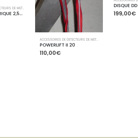
ACCESSOIRES DE DETECTEURS DE METAUX
,
ACCESSOIRES TB ELECTRONIC
199,00
€
SONDE CYLINDRIQUE 2,5X26CMS-10M DE CABLE
ACCESSOIRES DE DETECTEURS DE METAUX
,
PECHE À L'AIMANT
POWERLIFT II 20
110,00
€