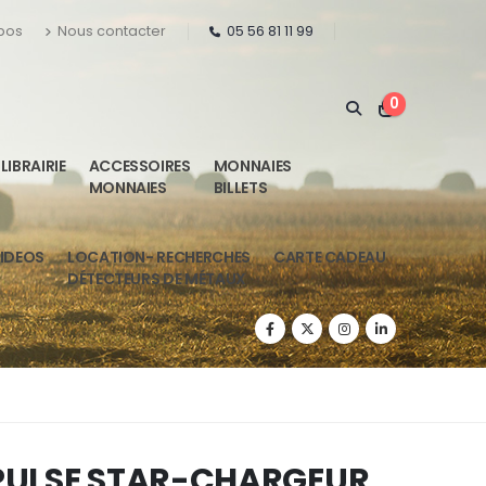
pos
Nous contacter
05 56 81 11 99
0
LIBRAIRIE
ACCESSOIRES
MONNAIES
MONNAIES
BILLETS
IDEOS
LOCATION- RECHERCHES
CARTE CADEAU
DÉTECTEURS DE MÉTAUX
PULSE STAR-CHARGEUR