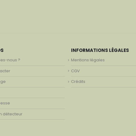
OS
INFORMATIONS LÉGALES
es-nous ?
Mentions légales
acter
CGV
age
Crédits
resse
on détecteur