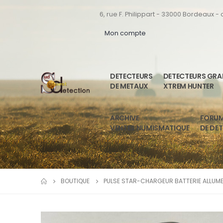
6, rue F. Philippart - 33000 Bordeaux -
Mon compte
DETECTEURS
DETECTEURS GR
DE METAUX
XTREM HUNTER
ARCHIVE
FORU
VENTES NUMISMATIQUE
DE DE
BOUTIQUE
PULSE STAR-CHARGEUR BATTERIE ALLUM