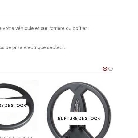
tre véhicule et sur l’arrière du boîtier
s de prise électrique secteur.
E DE STOCK
RUPTURE DE STOCK
BLOC P
3,00