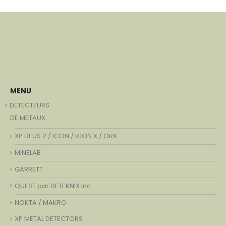
MENU
DETECTEURS
DE METAUX
XP DEUS 2 / ICON / ICON X / ORX
MINELAB
GARRETT
QUEST par DETEKNIX.Inc
NOKTA / MAKRO
XP METAL DETECTORS